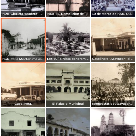
1928, Glorieta "Madero", ubicada en la calle Hidalgo esq. Enríquez.
1960-65, Demolición de la antigua parroquia "San Martín Obispo".
30 de Marzo de 1950, Quisco del Parque "Juárez".
Los 50´s. Vista panorámica del Parque "Juárez", quiosco y la calle Guadalupe Victoria.
Gasolinera "Acayucan" el administrador era el Sr. Artemio Antonio Ortíz (en la foto).
1946, Calle Moctezuma esq. Vicente Guerrero.
Gasolinera.
El Palacio Municipal
comunistas de Acayucan, 1930