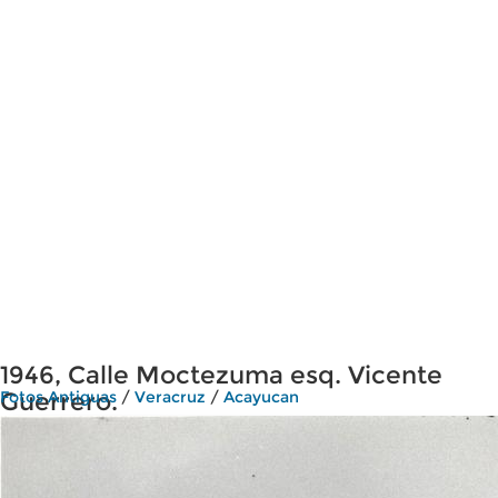
1946, Calle Moctezuma esq. Vicente
Guerrero.
Fotos Antiguas
/
Veracruz
/
Acayucan