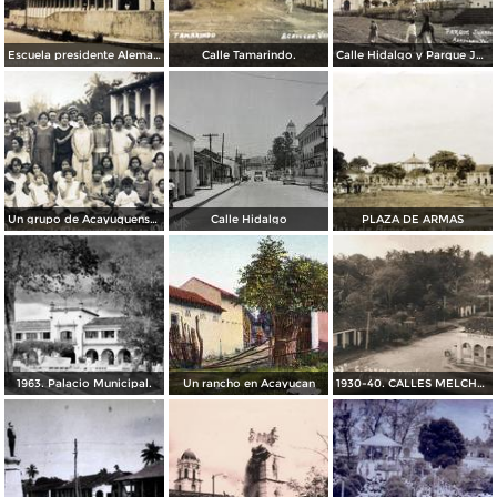
Escuela presidente Aleman.
Calle Tamarindo.
Calle Hidalgo y Parque Juarez.
Un grupo de Acayuquenses en Oluta fechada el 5 de Octubre de 1926.
Calle Hidalgo
PLAZA DE ARMAS
1963. Palacio Municipal.
Un rancho en Acayucan
1930-40. CALLES MELCHOR OCAMPO Y GUADALUPE VICTORIA.