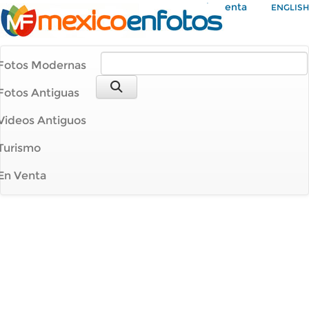
Mi Cuenta
ENGLISH
Fotos Modernas
Fotos Antiguas
Videos Antiguos
Turismo
En Venta