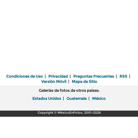
Condiciones de Uso
|
Privacidad
|
Preguntas Frecuentes
|
RSS
|
Versión Móvil
|
Mapa de Sitio
Galerías de fotos de otros países:
Estados Unidos
|
Guatemala
|
México
Copyright © MéxicoEnFotos, 2001-2026