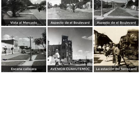
Vista al Mercado
Aspecto de el Boulevard
Aspecto de el Boulevard
Escena callejera
AVENIDA CUAHUTEMOC
La estación del ferrocarril