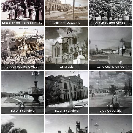
Estacion del Ferrocarril de Apizaco, Tlaxcala por el Fotógrafo Abel Briquet..
Algun evento Civico
Calle del Mercado.
Algun evento Civico
La Iglesia
Calle Cuahutemoc
Escena callejera
Escena callejera
Vida Cotidiana