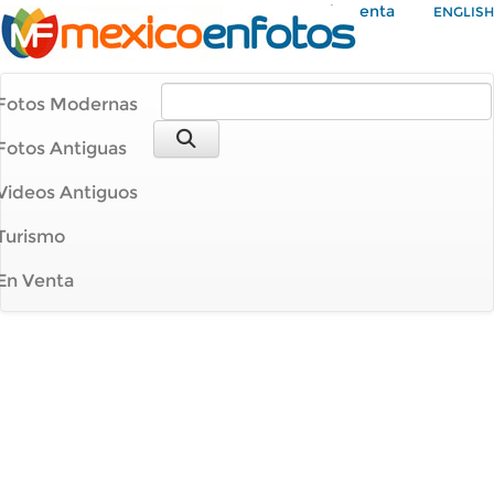
Mi Cuenta
ENGLISH
Fotos Modernas
Fotos Antiguas
Videos Antiguos
Turismo
En Venta