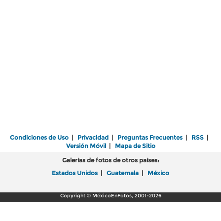
Condiciones de Uso
|
Privacidad
|
Preguntas Frecuentes
|
RSS
|
Versión Móvil
|
Mapa de Sitio
Galerías de fotos de otros países:
Estados Unidos
|
Guatemala
|
México
Copyright © MéxicoEnFotos, 2001-2026