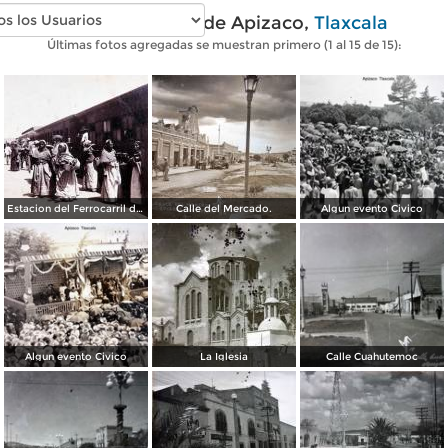
Fotos antiguas de Apizaco,
Tlaxcala
Últimas fotos agregadas se muestran primero (1 al 15 de 15):
Estacion del Ferrocarril de Apizaco, Tlaxcala por el Fotógrafo Abel Briquet..
Calle del Mercado.
Algun evento Civico
Algun evento Civico
La Iglesia
Calle Cuahutemoc