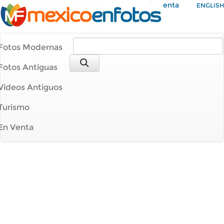
Mi Cuenta
ENGLISH
Fotos Modernas
Fotos Antiguas
Videos Antiguos
Turismo
En Venta