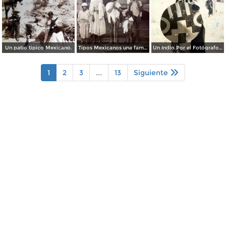
Un patio tipico Mexicano.
Tipos Mexicanos una familia tarahumara. ( Circulada el 22 de Noviembre de 1926 ).
Un Indio Por el Fotógrafo Hugo Brehme. ( Circulada el 16 de Enero de 1936 ).
1
2
3
...
13
Siguiente