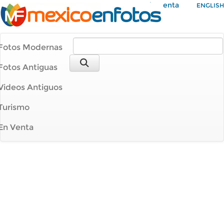
Mi Cuenta
ENGLISH
Fotos Modernas
Fotos Antiguas
Videos Antiguos
Turismo
En Venta