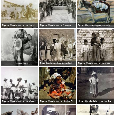
Tipos Mexicanos de La Hacienda La Purisima.
Tipos Mexicanos funeral de un nino..
Dos niños amigos montados en burro
Un mendigo
Rancheria en los Alrededores.
Tipos Mexicanos peones 1906.
Tipos Mexicanos de Veracruz.
Tipos Mexicanos ninita Ciudad de México 1954..
Una hija de Mexico La Parrila Durango 15 de Diciembre de 1907