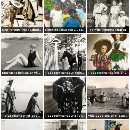
Una Persona Incapacitada con su protesis de palo.
Ninos de Tacubaya Ciudad de México.
Familia indígena tarasca
Muchacha bañista en Villa del Mar
Tipos Mexicanos un tipico jarocho..
Tipos Mexicanos folclor Mexicano.
Típica escena en el lago de Pátzcuaro
Tipos Mexicanos una Tehuana.
Vida Cotidiana en el Estado de Veracruz 1922.