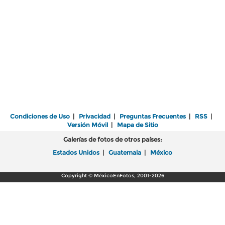
Condiciones de Uso
|
Privacidad
|
Preguntas Frecuentes
|
RSS
|
Versión Móvil
|
Mapa de Sitio
Galerías de fotos de otros países:
Estados Unidos
|
Guatemala
|
México
Copyright © MéxicoEnFotos, 2001-2026