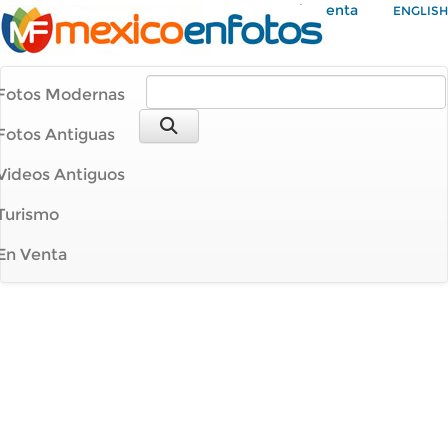
Mi Cuenta
ENGLISH
Fotos Modernas
Fotos Antiguas
Videos Antiguos
Turismo
En Venta