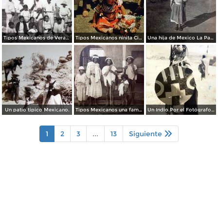
Tipos Mexicanos de Veracruz.
Tipos Mexicanos ninita Ciudad de México 1954..
Una hija de Mexico La Parrila Durango 15 de Diciembre de 1907
Un patio tipico Mexicano.
Tipos Mexicanos una familia tarahumara. ( Circulada el 22 de Noviembre de 1926 ).
Un Indio Por el Fotógrafo Hugo Brehme. ( Circulada el 16 de Enero de 1936 ).
1
2
3
...
13
Siguiente