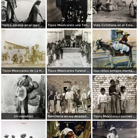
Típica escena en el lago de Pátzcuaro
Tipos Mexicanos una Tehuana.
Vida Cotidiana en el Estado de Veracruz 1922.
Tipos Mexicanos de La Hacienda La Purisima.
Tipos Mexicanos funeral de un nino..
Dos niños amigos montados en burro
Un mendigo
Rancheria en los Alrededores.
Tipos Mexicanos peones 1906.