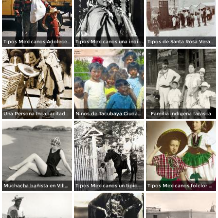
Tipos Mexicanos Adolecente 1961.
Tipos Mexicanos una india Huananche.
Tipos de Santa Rosa Veracruz. ( Circulada el 11 de Agosto de 1908 ).
Una Persona Incapacitada con su protesis de palo.
Ninos de Tacubaya Ciudad de México.
Familia indígena tarasca
Muchacha bañista en Villa del Mar
Tipos Mexicanos un tipico jarocho..
Tipos Mexicanos folclor Mexicano.