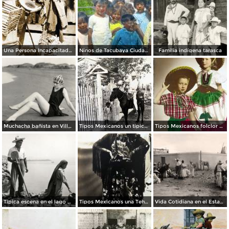
Una Persona Incapacitada con su protesis de palo.
Ninos de Tacubaya Ciudad de México.
Familia indígena tarasca
Muchacha bañista en Villa del Mar
Tipos Mexicanos un tipico jarocho..
Tipos Mexicanos folclor Mexicano.
Típica escena en el lago de Pátzcuaro
Tipos Mexicanos una Tehuana.
Vida Cotidiana en el Estado de Veracruz 1922.