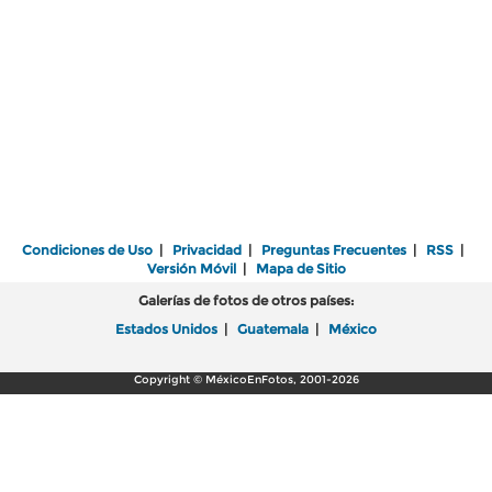
Condiciones de Uso
|
Privacidad
|
Preguntas Frecuentes
|
RSS
|
Versión Móvil
|
Mapa de Sitio
Galerías de fotos de otros países:
Estados Unidos
|
Guatemala
|
México
Copyright © MéxicoEnFotos, 2001-2026