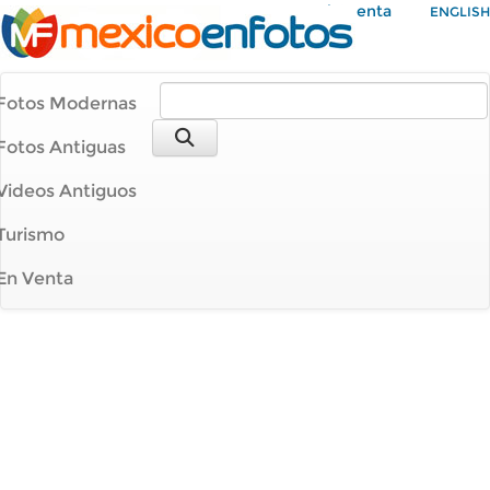
Mi Cuenta
ENGLISH
Fotos Modernas
Fotos Antiguas
Videos Antiguos
Turismo
En Venta