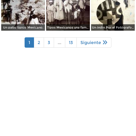
Un patio tipico Mexicano.
Tipos Mexicanos una familia tarahumara. ( Circulada el 22 de Noviembre de 1926 ).
Un Indio Por el Fotógrafo Hugo Brehme. ( Circulada el 16 de Enero de 1936 ).
1
2
3
...
13
Siguiente