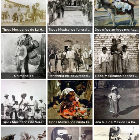
Tipos Mexicanos de La Hacienda La Purisima.
Tipos Mexicanos funeral de un nino..
Dos niños amigos montados en burro
Un mendigo
Rancheria en los Alrededores.
Tipos Mexicanos peones 1906.
Tipos Mexicanos de Veracruz.
Tipos Mexicanos ninita Ciudad de México 1954..
Una hija de Mexico La Parrila Durango 15 de Diciembre de 1907