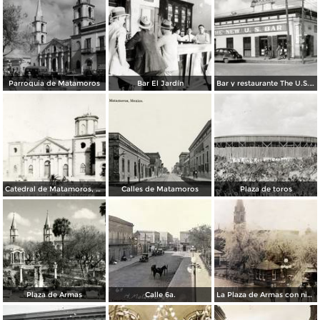
Parroquia de Matamoros
Bar El Jardín
Bar y restaurante The U.S. Bar
Catedral de Matamoros, dañada por el huracán del 4 de septiembre de 1933
Calles de Matamoros
Plaza de toros
Plaza de Armas
Calle 6a.
La Plaza de Armas con nieve en los arboles.