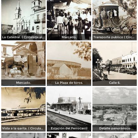
La Catedral. ( Circulada el 6 de Noviembre de 1944 ).
Mercado.
Transporte publico ( Circulada el 20 de Febrero de 1921 ).
Mercado.
La Plaza de toros.
Calle 6.
Vista a la garita. ( Circulada el 9 de Julio de 1956 ).
Estación del Ferrocarril
Detalle panorámico