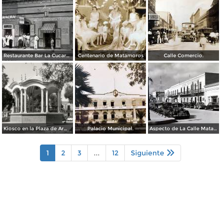
Restaurante Bar La Cucaracha ( Circulada el 20 de Febrero de 1948 ).
Centenario de Matamoros
Calle Comercio.
Kiosco en la Plaza de Armas
Palacio Municipal.
Aspecto de La Calle Matamoros ( Circulada el 6 de Enero de 1951 ).
1
2
3
...
12
Siguiente