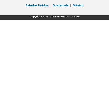
Estados Unidos
|
Guatemala
|
México
Copyright © MéxicoEnFotos, 2001-2026