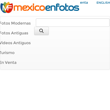
Mi Cuenta
ENGLISH
Fotos Modernas
Fotos Antiguas
Videos Antiguos
Turismo
En Venta