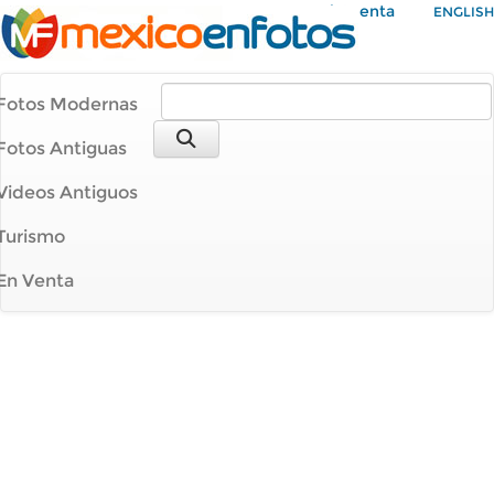
Mi Cuenta
ENGLISH
Fotos Modernas
Fotos Antiguas
Videos Antiguos
Turismo
En Venta