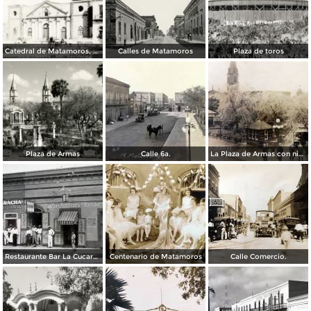
Catedral de Matamoros, dañada por el huracán del 4 de septiembre de 1933
Calles de Matamoros
Plaza de toros
Plaza de Armas
Calle 6a.
La Plaza de Armas con nieve en los arboles.
Restaurante Bar La Cucaracha ( Circulada el 20 de Febrero de 1948 ).
Centenario de Matamoros
Calle Comercio.