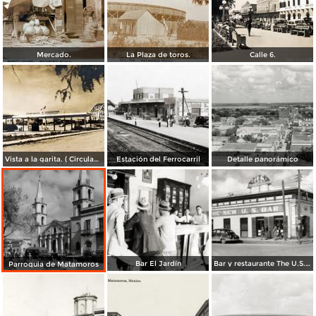
Mercado.
La Plaza de toros.
Calle 6.
Vista a la garita. ( Circulada el 9 de Julio de 1956 ).
Estación del Ferrocarril
Detalle panorámico
Bar El Jardín
Bar y restaurante The U.S. Bar
Parroquia de Matamoros