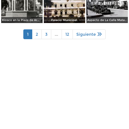
Kiosco en la Plaza de Armas
Palacio Municipal.
Aspecto de La Calle Matamoros ( Circulada el 6 de Enero de 1951 ).
1
2
3
...
12
Siguiente