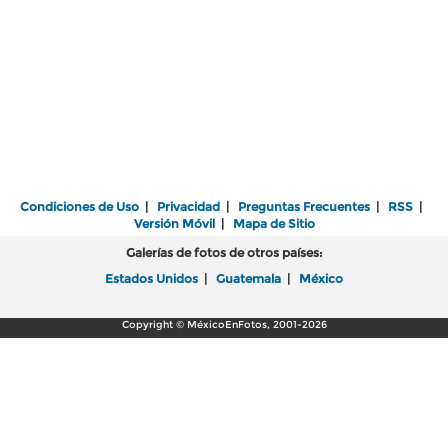
Condiciones de Uso
|
Privacidad
|
Preguntas Frecuentes
|
RSS
|
Versión Móvil
|
Mapa de Sitio
Galerías de fotos de otros países:
Estados Unidos
|
Guatemala
|
México
Copyright © MéxicoEnFotos, 2001-2026