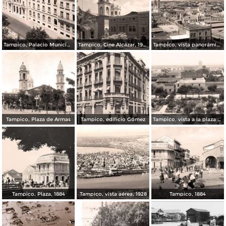
Tampico, Palacio Municipal, 1944
Tampico, Cine Alcázar, 1947
Tampico, vista panorámica, 1926
Tampico, Plaza de Armas
Tampico, edificio Gómez
Tampico, vista a la plaza desde la Parroquia, 1884
Tampico, Plaza, 1884
Tampico, vista aérea, 1928
Tampico, 1884