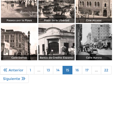
Paseos por la Playa
Plaza de la Libertad
Cine Alcazar
Calle Damas
Banco de Credito Espanol
Calle Aurora
Anterior
1
...
13
14
15
16
17
...
22
Siguiente