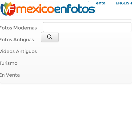
Mi Cuenta
ENGLISH
Fotos Modernas
Fotos Antiguas
Videos Antiguos
Turismo
En Venta