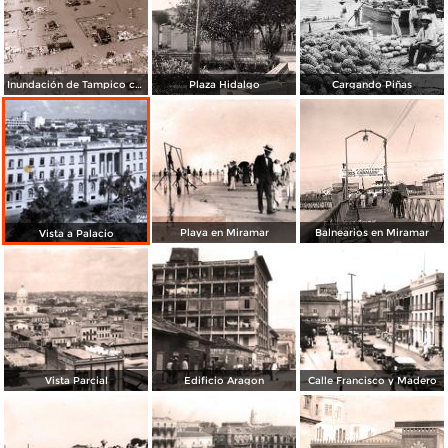
Inundación de Tampico causada por el Huracán de categoría 5 en 1933
Plaza Hidalgo
Cargando Piñas
Playa en Miramar
Balnearios en Miramar
Vista a Palacio
Vista Parcial
Edificio Aragon
Calle Francisco y Madero