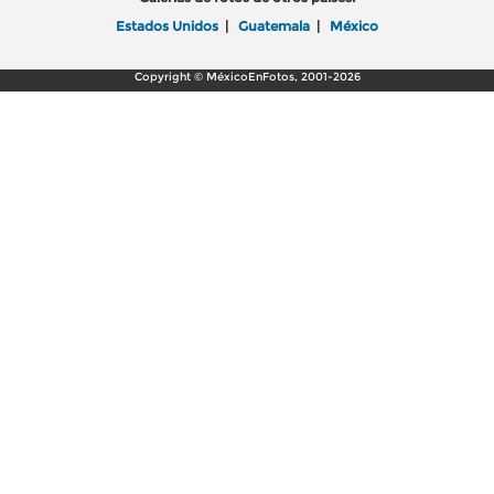
Estados Unidos
|
Guatemala
|
México
Copyright © MéxicoEnFotos, 2001-2026