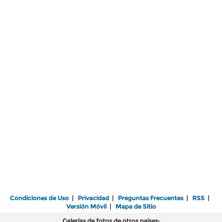
Condiciones de Uso
|
Privacidad
|
Preguntas Frecuentes
|
RSS
|
Versión Móvil
|
Mapa de Sitio
Galerías de fotos de otros países: