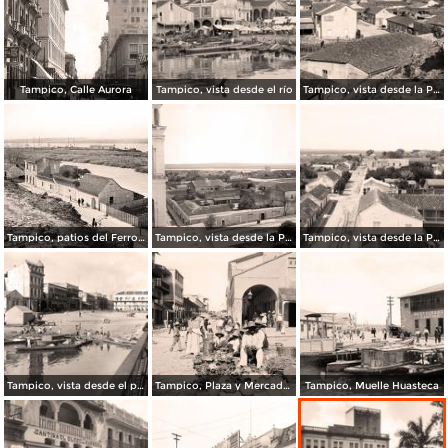
Tampico, Calle Aurora
Tampico, vista desde el río
Tampico, vista desde la Parroquia
Tampico, patios del Ferrocarril
Tampico, vista desde la Parroquia
Tampico, vista desde la Parroquia
Tampico, vista desde el puente Romero Rubio
Tampico, Plaza y Mercado, 1884
Tampico, Muelle Huasteca