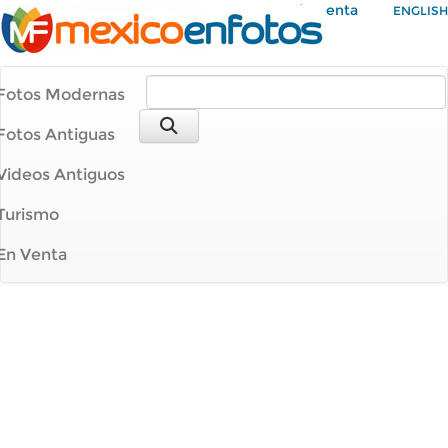
Mi Cuenta
ENGLISH
Fotos Modernas
Fotos Antiguas
Videos Antiguos
Turismo
En Venta