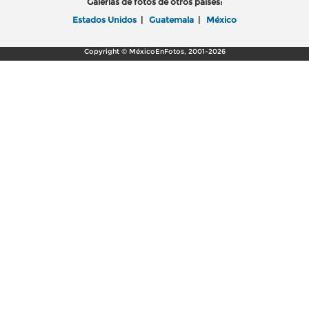
Galerías de fotos de otros países:
Estados Unidos
|
Guatemala
|
México
Copyright © MéxicoEnFotos, 2001-2026