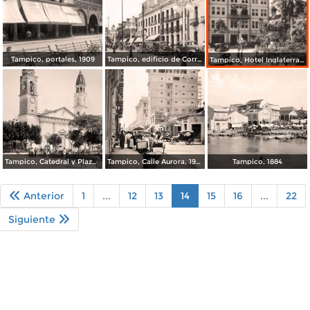
Tampico, portales, 1909
Tampico, edificio de Correos y Telégrafos, 1937
Tampico, Hotel Inglaterra, 1938
Tampico, Catedral y Plaza de Armas
Tampico, Calle Aurora, 1928
Tampico, 1884
Anterior
1
...
12
13
14
15
16
...
22
Siguiente