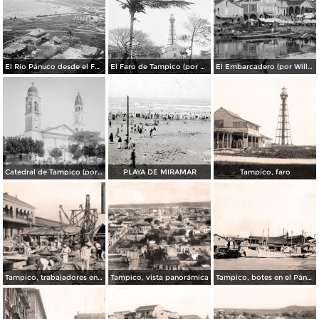
El Río Pánuco desde el Faro (por William Henry Jackson, c. 1888)
El Faro de Tampico (por William Henry Jackson, c. 1888)
El Embarcadero (por William Henry Jackson, c. 1888)
Catedral de Tampico (por William Henry Jackson, c. 1888)
PLAYA DE MIRAMAR
Tampico, faro
Tampico, trabajadores en los muelles
Tampico, vista panorámica
Tampico, botes en el Pánuco