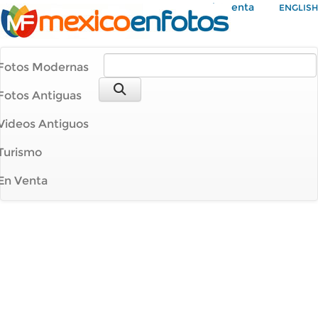
Mi Cuenta
ENGLISH
Fotos Modernas
Fotos Antiguas
Videos Antiguos
Turismo
En Venta