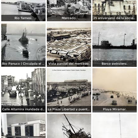
Rio Tamesi.
Mercado.
25 aniversario de la sociedad mutua de artesanos de Benito Juarez ( Fechada el 2 de Octubre de 1910 ).
Rio Panuco ( Circulada el 17 de Mayo de 1932 ).
Vista parcial del mercado.
Barco petrolero.
Calle Altamira inundada despues del ciclon del 2 de Octubre de 1933.
La Plaza Libertad y puente Francisco I Madero Tampico, Tamaulipas
Playa Miramar.