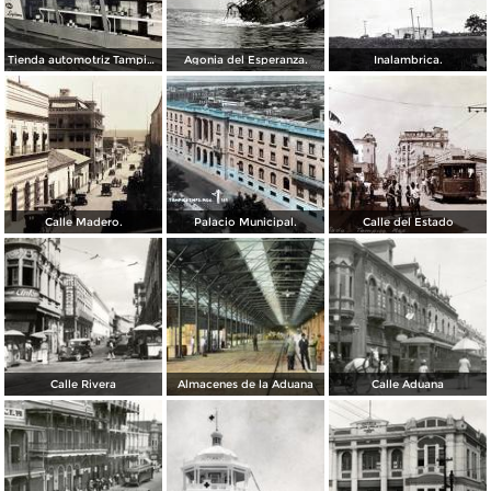
Tienda automotriz Tampico, Tamaulipas ( Fechada el 25 de Junioo de 1951 ).
Agonia del Esperanza.
Inalambrica.
Calle Madero.
Palacio Municipal.
Calle del Estado
Calle Rivera
Almacenes de la Aduana
Calle Aduana