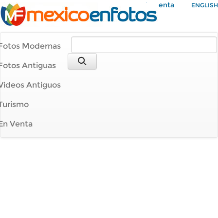
Mi Cuenta
ENGLISH
Fotos Modernas
Fotos Antiguas
Videos Antiguos
Turismo
En Venta