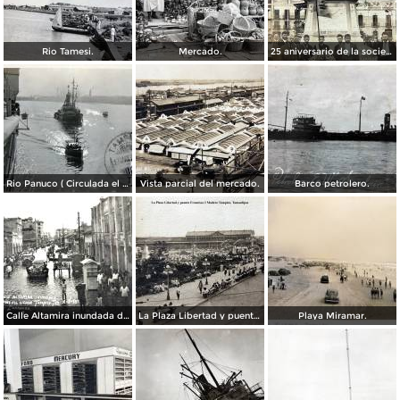
Rio Tamesi.
Mercado.
25 aniversario de la sociedad mutua de artesanos de Benito Juarez ( Fechada el 2 de Octubre de 1910 ).
Rio Panuco ( Circulada el 17 de Mayo de 1932 ).
Vista parcial del mercado.
Barco petrolero.
Calle Altamira inundada despues del ciclon del 2 de Octubre de 1933.
La Plaza Libertad y puente Francisco I Madero Tampico, Tamaulipas
Playa Miramar.