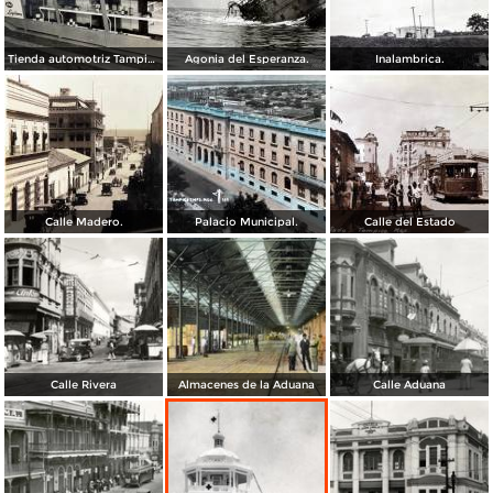
Tienda automotriz Tampico, Tamaulipas ( Fechada el 25 de Junioo de 1951 ).
Agonia del Esperanza.
Inalambrica.
Calle Madero.
Palacio Municipal.
Calle del Estado
Calle Rivera
Almacenes de la Aduana
Calle Aduana