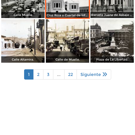
Calle Muelle
Escuela Juana de Asbaje y Ramírez
Cruz Roja y Cuartel de Infantería
Calle Altamira.
Calle de Muelle.
Plaza de La Libertad.
1
2
3
...
22
Siguiente