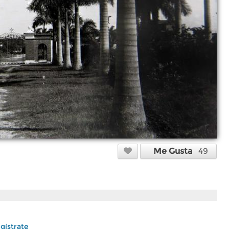
Me Gusta
49
gístrate