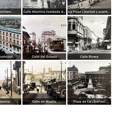
trolero.
Calle Altamira inundada despues del ciclon del 2 de Octubre de 1933.
La Plaza Libertad y puente Francisco I Madero Tampico, Tamaulipas
unicipal.
Calle del Estado
Calle Rivera
ltamira.
Calle de Muelle.
Plaza de La Libertad.