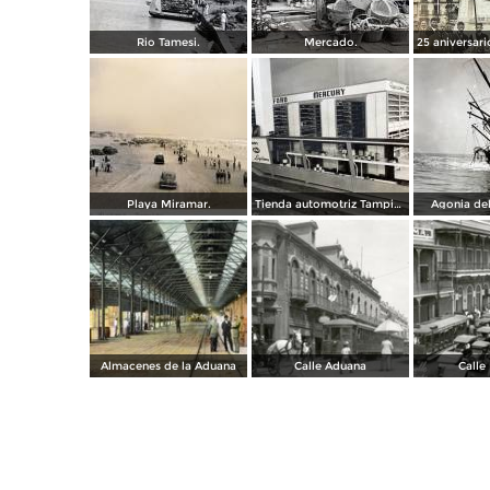
Rio Tamesi.
Mercado.
Playa Miramar.
Tienda automotriz Tampico, Tamaulipas ( Fechada el 25 de Junioo de 1951 ).
Agonia del
Almacenes de la Aduana
Calle Aduana
Calle