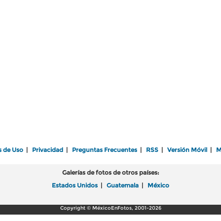
s de Uso
|
Privacidad
|
Preguntas Frecuentes
|
RSS
|
Versión Móvil
|
M
Galerías de fotos de otros países:
Estados Unidos
|
Guatemala
|
México
Copyright © MéxicoEnFotos, 2001-2026