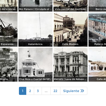
25 aniversario de la sociedad mutua de artesanos de Benito Juarez ( Fechada el 2 de Octubre de 1910 ).
Rio Panuco ( Circulada el 17 de Mayo de 1932 ).
Vista parcial del mercado.
Barco pe
 Esperanza.
Inalambrica.
Calle Madero.
Palacio M
 Muelle
Cruz Roja y Cuartel de Infantería
Escuela Juana de Asbaje y Ramírez
Calle A
1
2
3
...
22
Siguiente