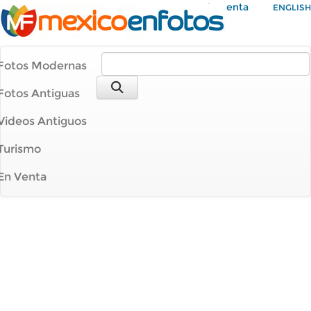
Mi Cuenta
ENGLISH
Fotos Modernas
Fotos Antiguas
Videos Antiguos
Turismo
En Venta