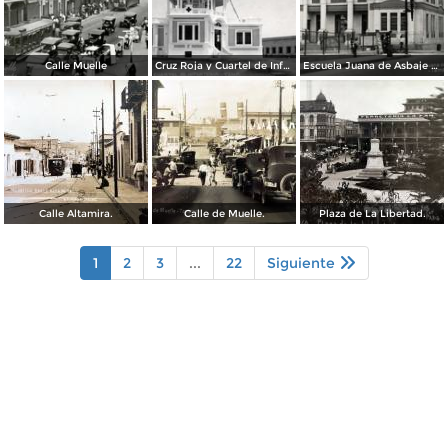
Calle Muelle
Cruz Roja y Cuartel de Infantería
Escuela Juana de Asbaje y Ramírez
Calle Altamira.
Calle de Muelle.
Plaza de La Libertad.
1
2
3
...
22
Siguiente