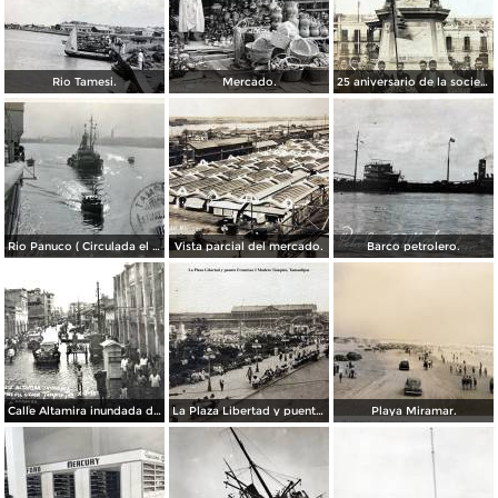
Rio Tamesi.
Mercado.
25 aniversario de la sociedad mutua de artesanos de Benito Juarez ( Fechada el 2 de Octubre de 1910 ).
Rio Panuco ( Circulada el 17 de Mayo de 1932 ).
Vista parcial del mercado.
Barco petrolero.
Calle Altamira inundada despues del ciclon del 2 de Octubre de 1933.
La Plaza Libertad y puente Francisco I Madero Tampico, Tamaulipas
Playa Miramar.