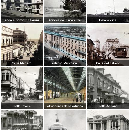
Tienda automotriz Tampico, Tamaulipas ( Fechada el 25 de Junioo de 1951 ).
Agonia del Esperanza.
Inalambrica.
Calle Madero.
Palacio Municipal.
Calle del Estado
Calle Rivera
Almacenes de la Aduana
Calle Aduana