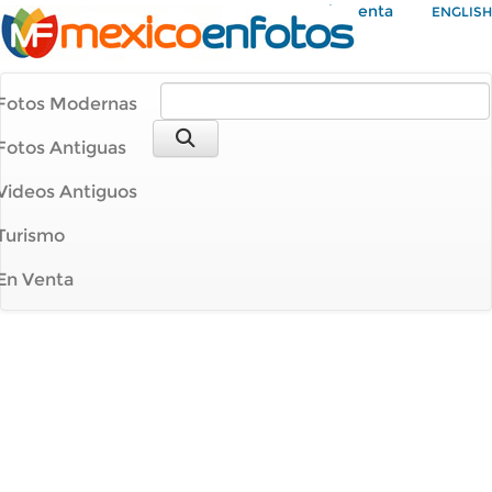
Mi Cuenta
ENGLISH
Fotos Modernas
Fotos Antiguas
Videos Antiguos
Turismo
En Venta