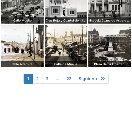
Calle Muelle
Cruz Roja y Cuartel de Infantería
Escuela Juana de Asbaje y Ramírez
Calle Altamira.
Calle de Muelle.
Plaza de La Libertad.
1
2
3
...
22
Siguiente