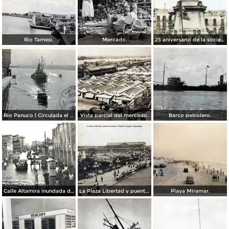
Rio Tamesi.
Mercado.
25 aniversario de la sociedad mutua de artesanos de Benito Juarez ( Fechada el 2 de Octubre de 1910 ).
Rio Panuco ( Circulada el 17 de Mayo de 1932 ).
Vista parcial del mercado.
Barco petrolero.
Calle Altamira inundada despues del ciclon del 2 de Octubre de 1933.
La Plaza Libertad y puente Francisco I Madero Tampico, Tamaulipas
Playa Miramar.