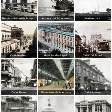
Tienda automotriz Tampico, Tamaulipas ( Fechada el 25 de Junioo de 1951 ).
Agonia del Esperanza.
Inalambrica.
Calle Madero.
Palacio Municipal.
Calle del Estado
Calle Rivera
Almacenes de la Aduana
Calle Aduana