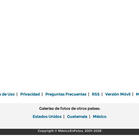
s de Uso
|
Privacidad
|
Preguntas Frecuentes
|
RSS
|
Versión Móvil
|
M
Galerías de fotos de otros países:
Estados Unidos
|
Guatemala
|
México
Copyright © MéxicoEnFotos, 2001-2026