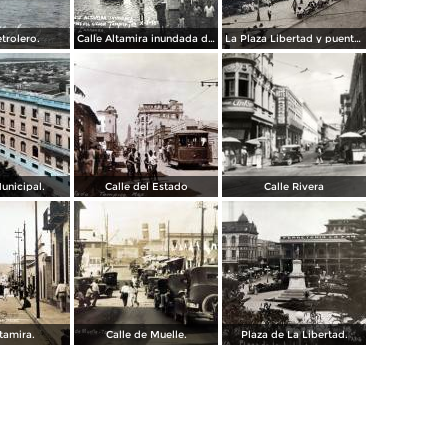
trolero.
Calle Altamira inundada despues del ciclon del 2 de Octubre de 1933.
La Plaza Libertad y puente Francisco I Madero Tampico, Tamaulipas
unicipal.
Calle del Estado
Calle Rivera
ltamira.
Calle de Muelle.
Plaza de La Libertad.