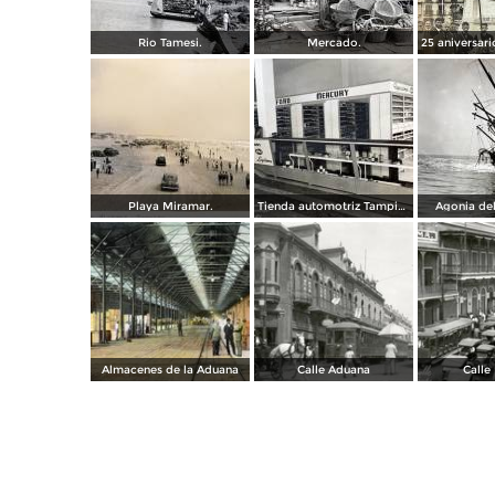
Rio Tamesi.
Mercado.
Playa Miramar.
Tienda automotriz Tampico, Tamaulipas ( Fechada el 25 de Junioo de 1951 ).
Agonia del
Almacenes de la Aduana
Calle Aduana
Calle