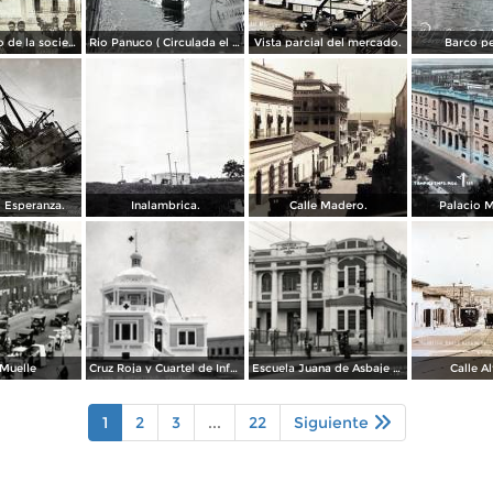
25 aniversario de la sociedad mutua de artesanos de Benito Juarez ( Fechada el 2 de Octubre de 1910 ).
Rio Panuco ( Circulada el 17 de Mayo de 1932 ).
Vista parcial del mercado.
Barco pe
 Esperanza.
Inalambrica.
Calle Madero.
Palacio M
 Muelle
Cruz Roja y Cuartel de Infantería
Escuela Juana de Asbaje y Ramírez
Calle A
1
2
3
...
22
Siguiente