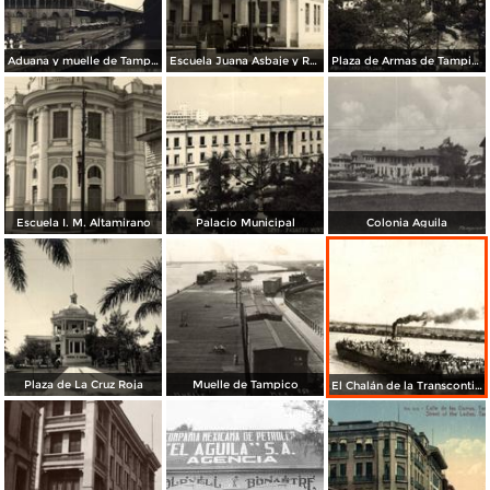
Aduana y muelle de Tampico
Escuela Juana Asbaje y Ramírez 1926
Plaza de Armas de Tampico
Escuela I. M. Altamirano
Palacio Municipal
Colonia Aguila
Plaza de La Cruz Roja
Muelle de Tampico
El Chalán de la Transcontinental