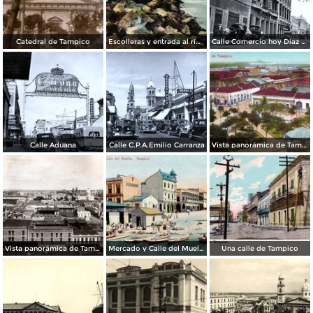
Catedral de Tampico
Escolleras y entrada al río Pánuco
Calle Comercio hoy Diaz Miron
Calle Aduana
Calle C.P.A.Emilio Carranza
Vista panorámica de Tampico
Vista panorámica de Tampico
Mercado y Calle del Muelle
Una calle de Tampico