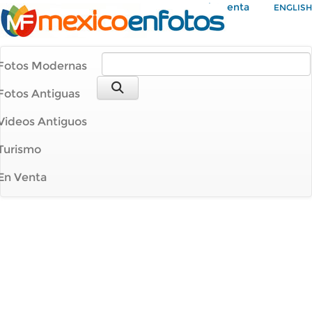
Mi Cuenta
ENGLISH
Fotos Modernas
Fotos Antiguas
Videos Antiguos
Turismo
En Venta