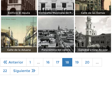
Edificio El Aguila
Compañía Mexicana de Petróleo El Aguila
Calle de las Damas
Calle de la Aduana
Panorámica del centro
Catedral y Cine Alcazar
Anterior
1
...
16
17
18
19
20
...
22
Siguiente