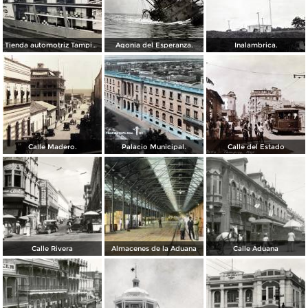
Tienda automotriz Tampico, Tamaulipas ( Fechada el 25 de Junioo de 1951 ).
Agonia del Esperanza.
Inalambrica.
Calle Madero.
Palacio Municipal.
Calle del Estado
Calle Rivera
Almacenes de la Aduana
Calle Aduana