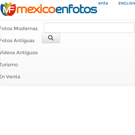
Mi Cuenta
ENGLISH
Fotos Modernas
Fotos Antiguas
Videos Antiguos
Turismo
En Venta