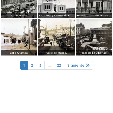
Calle Muelle
Cruz Roja y Cuartel de Infantería
Escuela Juana de Asbaje y Ramírez
Calle Altamira.
Calle de Muelle.
Plaza de La Libertad.
1
2
3
...
22
Siguiente