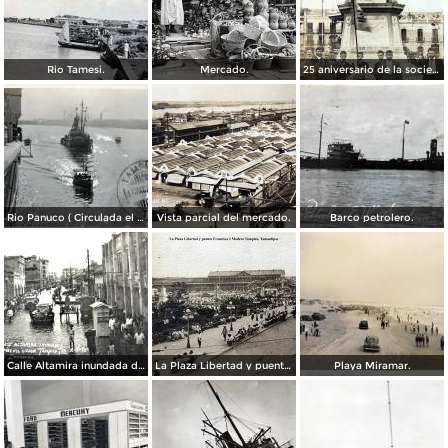
Rio Tamesi.
Mercado.
25 aniversario de la sociedad mutua de artesanos de Benito Juarez ( Fechada el 2 de Octubre de 1910 ).
Rio Panuco ( Circulada el 17 de Mayo de 1932 ).
Vista parcial del mercado.
Barco petrolero.
Calle Altamira inundada despues del ciclon del 2 de Octubre de 1933.
La Plaza Libertad y puente Francisco I Madero Tampico, Tamaulipas
Playa Miramar.