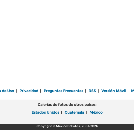
s de Uso
|
Privacidad
|
Preguntas Frecuentes
|
RSS
|
Versión Móvil
|
M
Galerías de fotos de otros países:
Estados Unidos
|
Guatemala
|
México
Copyright © MéxicoEnFotos, 2001-2026