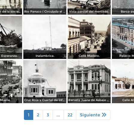
25 aniversario de la sociedad mutua de artesanos de Benito Juarez ( Fechada el 2 de Octubre de 1910 ).
Rio Panuco ( Circulada el 17 de Mayo de 1932 ).
Vista parcial del mercado.
Barco pe
 Esperanza.
Inalambrica.
Calle Madero.
Palacio M
 Muelle
Cruz Roja y Cuartel de Infantería
Escuela Juana de Asbaje y Ramírez
Calle A
1
2
3
...
22
Siguiente