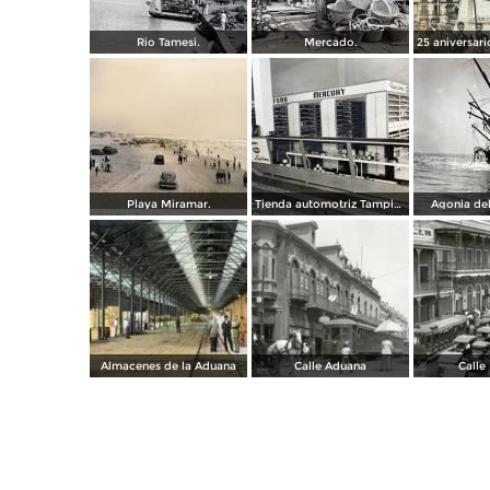
Rio Tamesi.
Mercado.
Playa Miramar.
Tienda automotriz Tampico, Tamaulipas ( Fechada el 25 de Junioo de 1951 ).
Agonia del
Almacenes de la Aduana
Calle Aduana
Calle