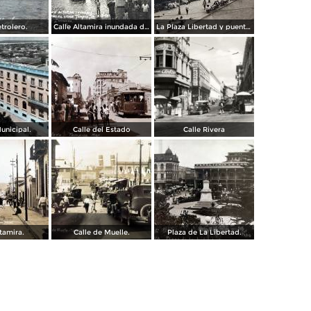
trolero.
Calle Altamira inundada despues del ciclon del 2 de Octubre de 1933.
La Plaza Libertad y puente Francisco I Madero Tampico, Tamaulipas
unicipal.
Calle del Estado
Calle Rivera
ltamira.
Calle de Muelle.
Plaza de La Libertad.