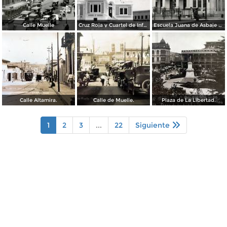
Calle Muelle
Cruz Roja y Cuartel de Infantería
Escuela Juana de Asbaje y Ramírez
Calle Altamira.
Calle de Muelle.
Plaza de La Libertad.
1
2
3
...
22
Siguiente