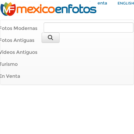
Mi Cuenta
ENGLISH
Fotos Modernas
Fotos Antiguas
Videos Antiguos
Turismo
En Venta