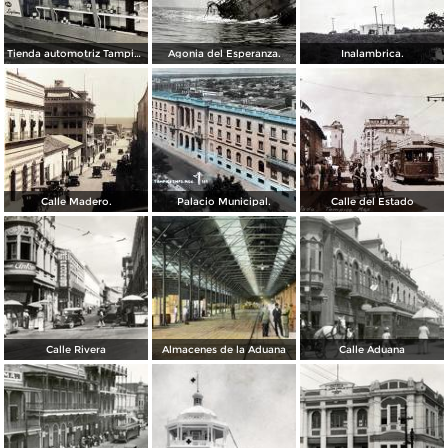
Tienda automotriz Tampico, Tamaulipas ( Fechada el 25 de Junioo de 1951 ).
Agonia del Esperanza.
Inalambrica.
Calle Madero.
Palacio Municipal.
Calle del Estado
Calle Rivera
Almacenes de la Aduana
Calle Aduana