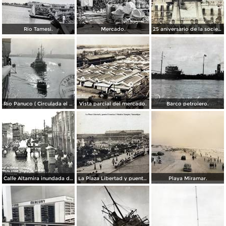
Rio Tamesi.
Mercado.
25 aniversario de la sociedad mutua de artesanos de Benito Juarez ( Fechada el 2 de Octubre de 1910 ).
Rio Panuco ( Circulada el 17 de Mayo de 1932 ).
Vista parcial del mercado.
Barco petrolero.
Calle Altamira inundada despues del ciclon del 2 de Octubre de 1933.
La Plaza Libertad y puente Francisco I Madero Tampico, Tamaulipas
Playa Miramar.