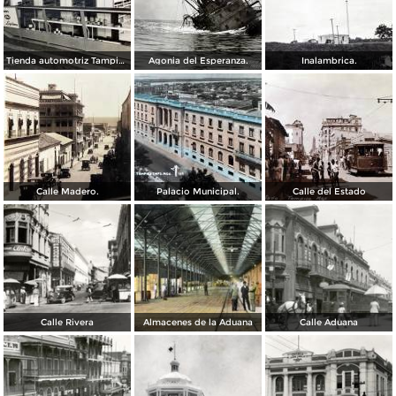
Tienda automotriz Tampico, Tamaulipas ( Fechada el 25 de Junioo de 1951 ).
Agonia del Esperanza.
Inalambrica.
Calle Madero.
Palacio Municipal.
Calle del Estado
Calle Rivera
Almacenes de la Aduana
Calle Aduana