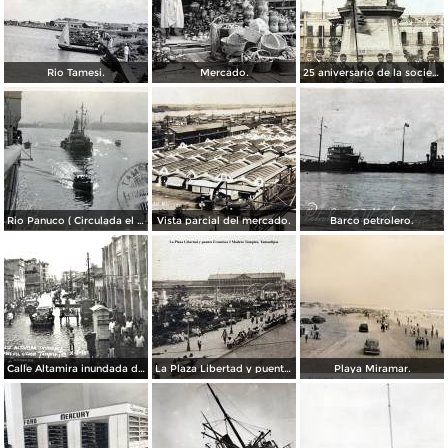
Rio Tamesi.
Mercado.
25 aniversario de la sociedad mutua de artesanos de Benito Juarez ( Fechada el 2 de Octubre de 1910 ).
Rio Panuco ( Circulada el 17 de Mayo de 1932 ).
Vista parcial del mercado.
Barco petrolero.
Calle Altamira inundada despues del ciclon del 2 de Octubre de 1933.
La Plaza Libertad y puente Francisco I Madero Tampico, Tamaulipas
Playa Miramar.