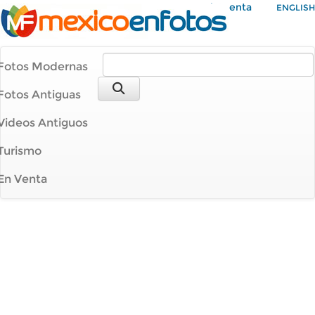
Mi Cuenta
ENGLISH
Fotos Modernas
Fotos Antiguas
Videos Antiguos
Turismo
En Venta