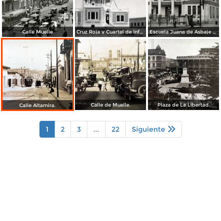
Calle Muelle
Cruz Roja y Cuartel de Infantería
Escuela Juana de Asbaje y Ramírez
Calle de Muelle.
Plaza de La Libertad.
Calle Altamira.
1
2
3
...
22
Siguiente