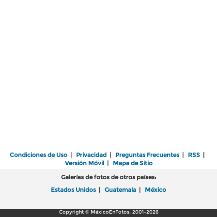
Condiciones de Uso
|
Privacidad
|
Preguntas Frecuentes
|
RSS
|
Versión Móvil
|
Mapa de Sitio
Galerías de fotos de otros países:
Estados Unidos
|
Guatemala
|
México
Copyright © MéxicoEnFotos, 2001-2026