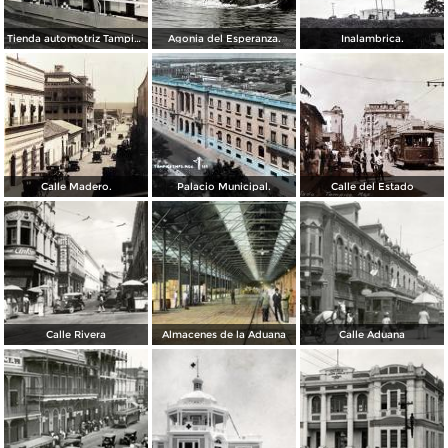
Tienda automotriz Tampico, Tamaulipas ( Fechada el 25 de Junioo de 1951 ).
Agonia del Esperanza.
Inalambrica.
Calle Madero.
Palacio Municipal.
Calle del Estado
Calle Rivera
Almacenes de la Aduana
Calle Aduana