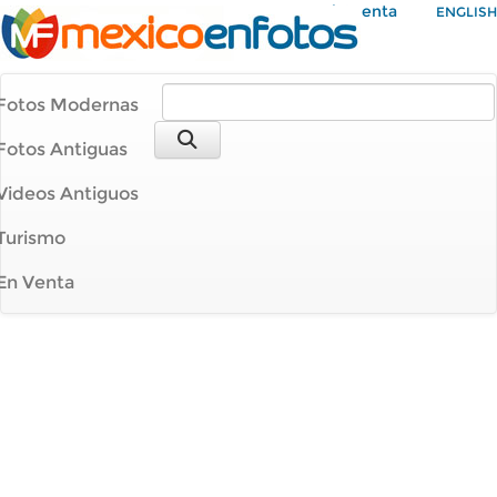
Mi Cuenta
ENGLISH
Fotos Modernas
Fotos Antiguas
Videos Antiguos
Turismo
En Venta