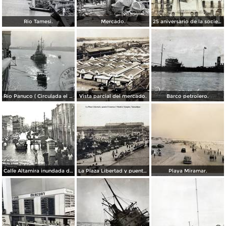
Rio Tamesi.
Mercado.
25 aniversario de la sociedad mutua de artesanos de Benito Juarez ( Fechada el 2 de Octubre de 1910 ).
Rio Panuco ( Circulada el 17 de Mayo de 1932 ).
Vista parcial del mercado.
Barco petrolero.
Calle Altamira inundada despues del ciclon del 2 de Octubre de 1933.
La Plaza Libertad y puente Francisco I Madero Tampico, Tamaulipas
Playa Miramar.