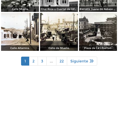
Calle Muelle
Cruz Roja y Cuartel de Infantería
Escuela Juana de Asbaje y Ramírez
Calle Altamira.
Calle de Muelle.
Plaza de La Libertad.
1
2
3
...
22
Siguiente