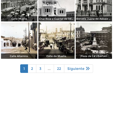
Calle Muelle
Cruz Roja y Cuartel de Infantería
Escuela Juana de Asbaje y Ramírez
Calle Altamira.
Calle de Muelle.
Plaza de La Libertad.
1
2
3
...
22
Siguiente