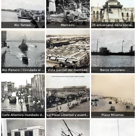
Rio Tamesi.
Mercado.
25 aniversario de la sociedad mutua de artesanos de Benito Juarez ( Fechada el 2 de Octubre de 1910 ).
Rio Panuco ( Circulada el 17 de Mayo de 1932 ).
Vista parcial del mercado.
Barco petrolero.
Calle Altamira inundada despues del ciclon del 2 de Octubre de 1933.
La Plaza Libertad y puente Francisco I Madero Tampico, Tamaulipas
Playa Miramar.