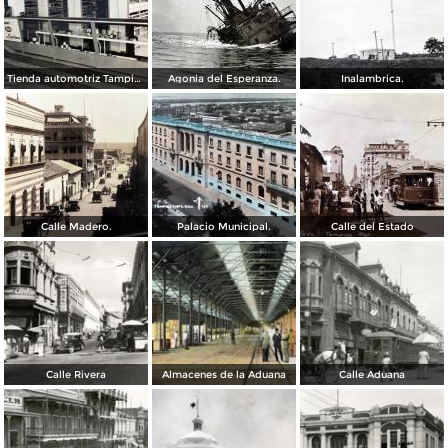
Tienda automotriz Tampico, Tamaulipas ( Fechada el 25 de Junioo de 1951 ).
Agonia del Esperanza.
Inalambrica.
Calle Madero.
Palacio Municipal.
Calle del Estado
Calle Rivera
Almacenes de la Aduana
Calle Aduana