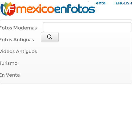
Mi Cuenta
ENGLISH
Fotos Modernas
Fotos Antiguas
Videos Antiguos
Turismo
En Venta