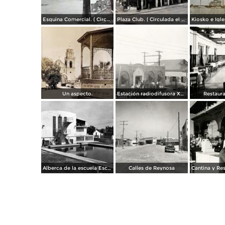
Esquina Comercial. ( Circulada el 21 de Septiembre de 1952 ).
Plaza Club. ( Circulada el 21 de Mayo de 1957 ).
Un aspecto.
Estación radiodifusora XED de 10,000 watts
Restaura
Alberca de la escuela Escandón
Calles de Reynosa