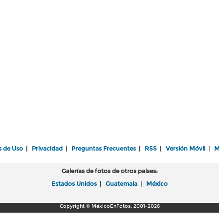
s de Uso
|
Privacidad
|
Preguntas Frecuentes
|
RSS
|
Versión Móvil
|
M
Galerías de fotos de otros países:
Estados Unidos
|
Guatemala
|
México
Copyright © MéxicoEnFotos, 2001-2026