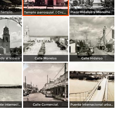
 Templo.
Plaza Hidalgo y Monumento a Benito Juarez.
Templo parroquial. ( Circulada el 12 de Agosto de 1944 ).
sde el kiosco
Calle Morelos
Calle Hidalgo
Puente colgante internacional sobre el Río Bravo
Calle Comercial.
Puente Internacional urbano.