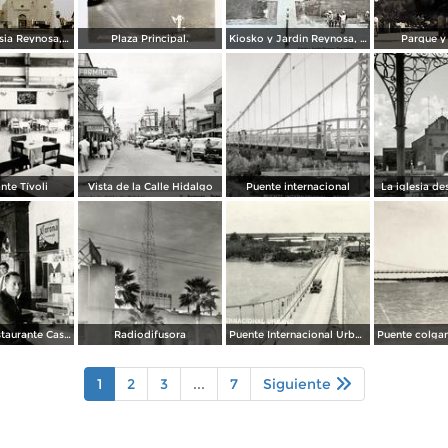
Kiosko e Iglesia Reynosa, Tamaulipas.
Plaza Principal.
Kiosko y Jardin Reynosa, Tamaulipas ( Circulada el 2 de Febrero de 1949 ).
Parque y
nte Tívoli
Vista de la Calle Hidalgo
Puente internacional
La iglesia de
Cantina y Restaurante Casa Blanca
Radiodifusora
Puente Internacional Urbano
1
2
3
...
7
Siguiente