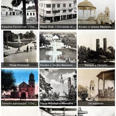
Esquina Comercial. ( Circulada el 21 de Septiembre de 1952 ).
Plaza Club. ( Circulada el 21 de Mayo de 1957 ).
Kiosko e Iglesia Reynosa, Tamaulipas.
Plaza Principal.
Kiosko y Jardin Reynosa, Tamaulipas ( Circulada el 2 de Febrero de 1949 ).
Parque y Templo.
Templo parroquial. ( Circulada el 12 de Agosto de 1944 ).
Plaza Hidalgo y Monumento a Benito Juarez.
Un aspecto.