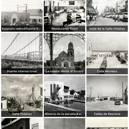
Estación radiodifusora XED de 10,000 watts
Restaurante Tívoli
Vista de la Calle Hidalgo
Puente internacional
La iglesia desde el kiosco
Calle Morelos
Calle Hidalgo
Alberca de la escuela Escandón
Calles de Reynosa