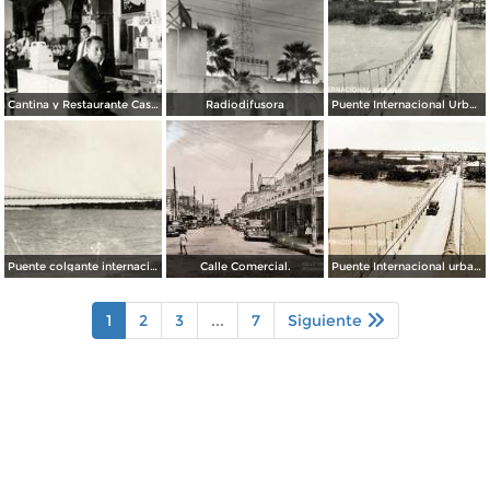
Cantina y Restaurante Casa Blanca
Radiodifusora
Puente Internacional Urbano
Puente colgante internacional sobre el Río Bravo
Calle Comercial.
Puente Internacional urbano.
1
2
3
...
7
Siguiente