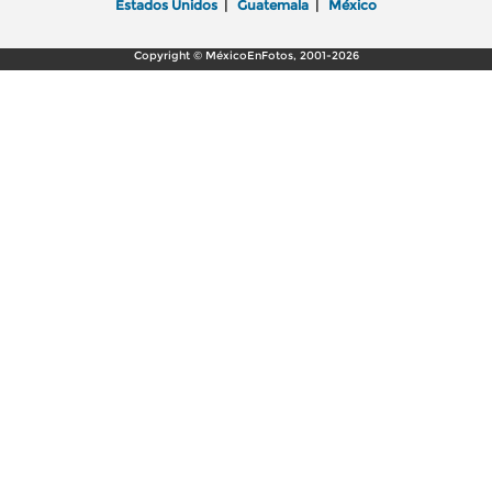
Estados Unidos
|
Guatemala
|
México
Copyright © MéxicoEnFotos, 2001-2026