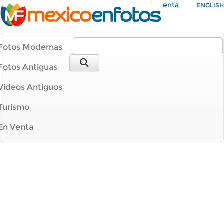
Mi Cuenta
ENGLISH
Fotos Modernas
Fotos Antiguas
Videos Antiguos
Turismo
En Venta