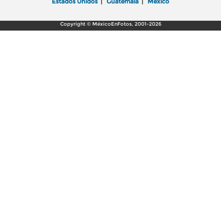
Estados Unidos
|
Guatemala
|
México
Copyright © MéxicoEnFotos, 2001-2026