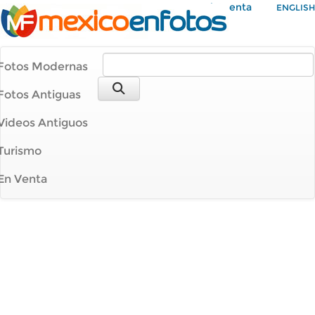
Mi Cuenta
ENGLISH
Fotos Modernas
Fotos Antiguas
Videos Antiguos
Turismo
En Venta