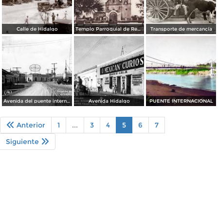
Calle de Hidalgo
Templo Parroquial de Reynosa
Transporte de mercancía
Avenida del puente internacional
Avenida Hidalgo
PUENTE INTERNACIONAL
Anterior
1
...
3
4
5
6
7
Siguiente