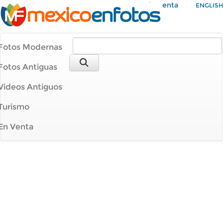
Mi Cuenta
ENGLISH
Fotos Modernas
Fotos Antiguas
Videos Antiguos
Turismo
En Venta