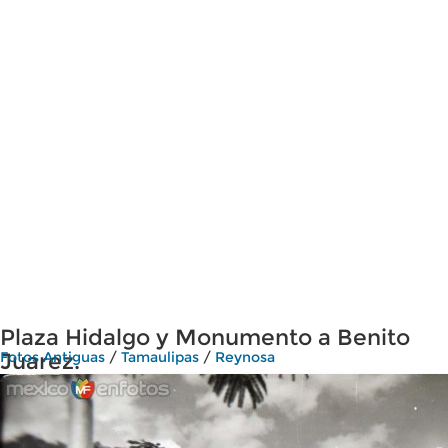
Plaza Hidalgo y Monumento a Benito
Juarez.
Fotos Antiguas
/
Tamaulipas
/
Reynosa