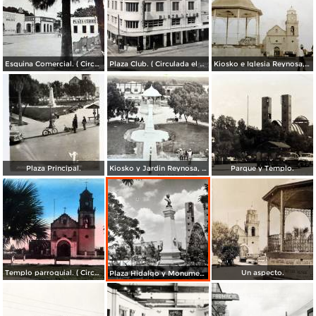
Esquina Comercial. ( Circulada el 21 de Septiembre de 1952 ).
Plaza Club. ( Circulada el 21 de Mayo de 1957 ).
Kiosko e Iglesia Reynosa, Tamaulipas.
Plaza Principal.
Kiosko y Jardin Reynosa, Tamaulipas ( Circulada el 2 de Febrero de 1949 ).
Parque y Templo.
Templo parroquial. ( Circulada el 12 de Agosto de 1944 ).
Un aspecto.
Plaza Hidalgo y Monumento a Benito Juarez.