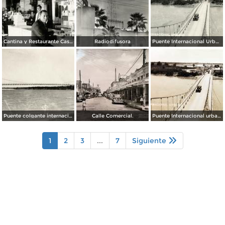
Cantina y Restaurante Casa Blanca
Radiodifusora
Puente Internacional Urbano
Puente colgante internacional sobre el Río Bravo
Calle Comercial.
Puente Internacional urbano.
1
2
3
...
7
Siguiente