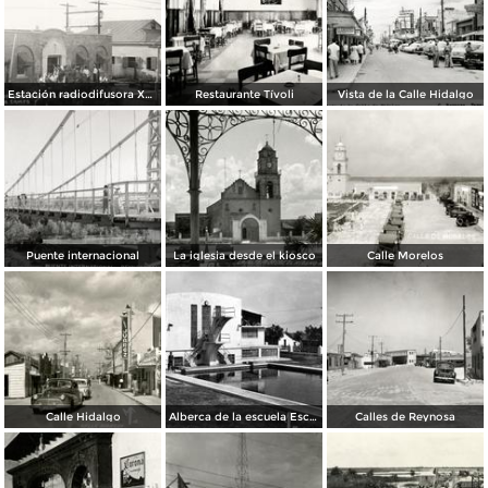
Estación radiodifusora XED de 10,000 watts
Restaurante Tívoli
Vista de la Calle Hidalgo
Puente internacional
La iglesia desde el kiosco
Calle Morelos
Calle Hidalgo
Alberca de la escuela Escandón
Calles de Reynosa