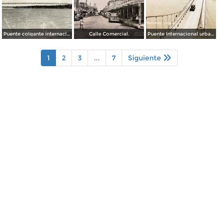
Puente colgante internacional sobre el Río Bravo
Calle Comercial.
Puente Internacional urbano.
1
2
3
...
7
Siguiente