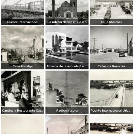
Puente internacional
La iglesia desde el kiosco
Calle Morelos
Calle Hidalgo
Alberca de la escuela Escandón
Calles de Reynosa
Cantina y Restaurante Casa Blanca
Radiodifusora
Puente Internacional Urbano