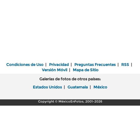
Condiciones de Uso
|
Privacidad
|
Preguntas Frecuentes
|
RSS
|
Versión Móvil
|
Mapa de Sitio
Galerías de fotos de otros países:
Estados Unidos
|
Guatemala
|
México
Copyright © MéxicoEnFotos, 2001-2026