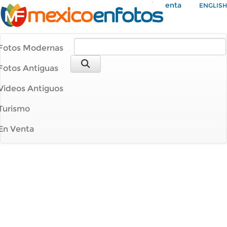
Mi Cuenta
ENGLISH
Fotos Modernas
Fotos Antiguas
Videos Antiguos
Turismo
En Venta