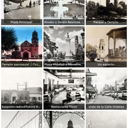
Plaza Principal.
Kiosko y Jardin Reynosa, Tamaulipas ( Circulada el 2 de Febrero de 1949 ).
Parque y Templo.
Templo parroquial. ( Circulada el 12 de Agosto de 1944 ).
Plaza Hidalgo y Monumento a Benito Juarez.
Un aspecto.
Estación radiodifusora XED de 10,000 watts
Restaurante Tívoli
Vista de la Calle Hidalgo