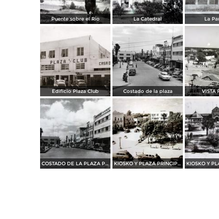
Puente sobre el Rio
La Catedral
La Pa
Edificio Plaza Club
Costado de la plaza
VISTA 
COSTADO DE LA PLAZA PRINCIPAL
KIOSKO Y PLAZA PRINCIPAL