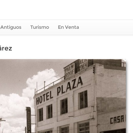
 Antiguos
Turismo
En Venta
árez