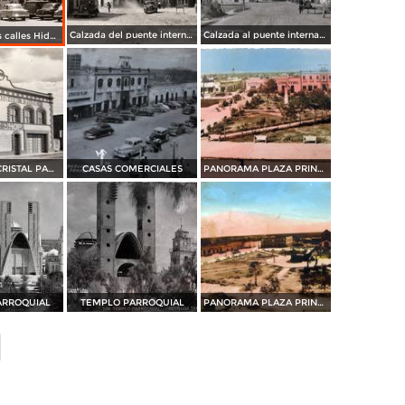
Calzada del puente internacional
Calzada al puente internacional
Esquina de las calles Hidalgo y Juárez
PALACIO DE CRISTAL PANORAMA
CASAS COMERCIALES
PANORAMA PLAZA PRINCIPAL
ARROQUIAL
TEMPLO PARROQUIAL
PANORAMA PLAZA PRINCIPAL