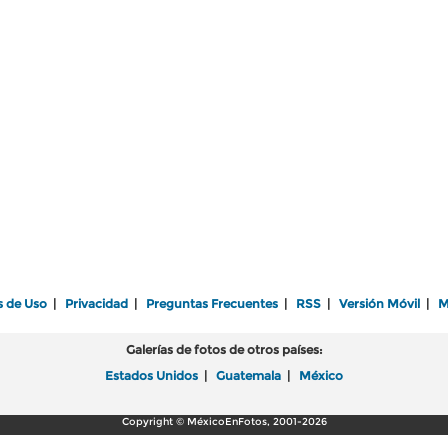
s de Uso
|
Privacidad
|
Preguntas Frecuentes
|
RSS
|
Versión Móvil
|
M
Galerías de fotos de otros países:
Estados Unidos
|
Guatemala
|
México
Copyright © MéxicoEnFotos, 2001-2026