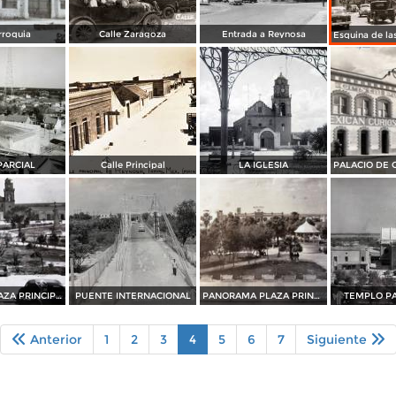
rroquia
Calle Zaragoza
Entrada a Reynosa
PARCIAL
Calle Principal
LA IGLESIA
KIOSKO Y PLAZA PRINCIPAL
PUENTE INTERNACIONAL
PANORAMA PLAZA PRINCIPAL
TEMPLO P
Anterior
1
2
3
4
5
6
7
Siguiente