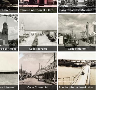
 Templo.
Templo parroquial. ( Circulada el 12 de Agosto de 1944 ).
Plaza Hidalgo y Monumento a Benito Juarez.
sde el kiosco
Calle Morelos
Calle Hidalgo
Puente colgante internacional sobre el Río Bravo
Calle Comercial.
Puente Internacional urbano.