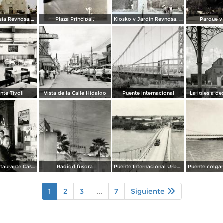
Kiosko e Iglesia Reynosa, Tamaulipas.
Plaza Principal.
Kiosko y Jardin Reynosa, Tamaulipas ( Circulada el 2 de Febrero de 1949 ).
Parque y
nte Tívoli
Vista de la Calle Hidalgo
Puente internacional
La iglesia de
Cantina y Restaurante Casa Blanca
Radiodifusora
Puente Internacional Urbano
1
2
3
...
7
Siguiente