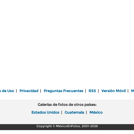
s de Uso
|
Privacidad
|
Preguntas Frecuentes
|
RSS
|
Versión Móvil
|
M
Galerías de fotos de otros países:
Estados Unidos
|
Guatemala
|
México
Copyright © MéxicoEnFotos, 2001-2026