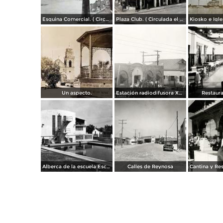
Esquina Comercial. ( Circulada el 21 de Septiembre de 1952 ).
Plaza Club. ( Circulada el 21 de Mayo de 1957 ).
Un aspecto.
Estación radiodifusora XED de 10,000 watts
Restaura
Alberca de la escuela Escandón
Calles de Reynosa