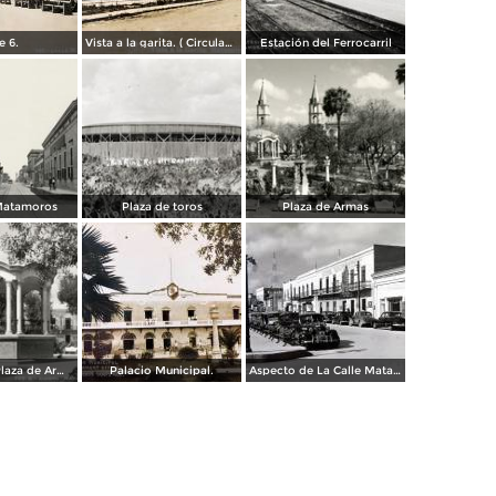
e 6.
Vista a la garita. ( Circulada el 9 de Julio de 1956 ).
Estación del Ferrocarril
 Matamoros
Plaza de toros
Plaza de Armas
Kiosco en la Plaza de Armas
Palacio Municipal.
Aspecto de La Calle Matamoros ( Circulada el 6 de Enero de 1951 ).