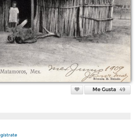
Me Gusta
49
gístrate