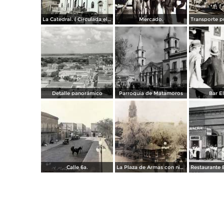
La Catedral. ( Circulada el 6 de Noviembre de 1944 ).
Mercado.
Detalle panorámico
Parroquia de Matamoros
Bar El
Calle 6a.
La Plaza de Armas con nieve en los arboles.