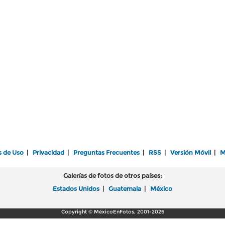
s de Uso
|
Privacidad
|
Preguntas Frecuentes
|
RSS
|
Versión Móvil
|
M
Galerías de fotos de otros países:
Estados Unidos
|
Guatemala
|
México
Copyright © MéxicoEnFotos, 2001-2026