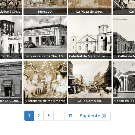
Transporte publico ( Circulada el 20 de Febrero de 1921 ).
Mercado.
La Plaza de toros.
Call
 Jardín
Bar y restaurante The U.S. Bar
Catedral de Matamoros, dañada por el huracán del 4 de septiembre de 1933
Calles de
Restaurante Bar La Cucaracha ( Circulada el 20 de Febrero de 1948 ).
Centenario de Matamoros
Calle Comercio.
1
2
3
...
12
Siguiente