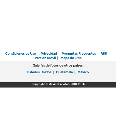
Condiciones de Uso
|
Privacidad
|
Preguntas Frecuentes
|
RSS
|
Versión Móvil
|
Mapa de Sitio
Galerías de fotos de otros países:
Estados Unidos
|
Guatemala
|
México
Copyright © MéxicoEnFotos, 2001-2026