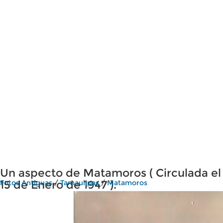
Un aspecto de Matamoros ( Circulada el
15 de Enero de 1947 ).
Fotos Antiguas
/
Tamaulipas
/
Matamoros