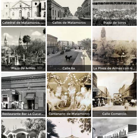
Catedral de Matamoros, dañada por el huracán del 4 de septiembre de 1933
Calles de Matamoros
Plaza de toros
Plaza de Armas
Calle 6a.
La Plaza de Armas con nieve en los arboles.
Restaurante Bar La Cucaracha ( Circulada el 20 de Febrero de 1948 ).
Centenario de Matamoros
Calle Comercio.