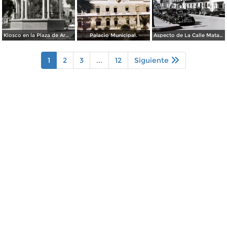
Kiosco en la Plaza de Armas
Palacio Municipal.
Aspecto de La Calle Matamoros ( Circulada el 6 de Enero de 1951 ).
1
2
3
...
12
Siguiente