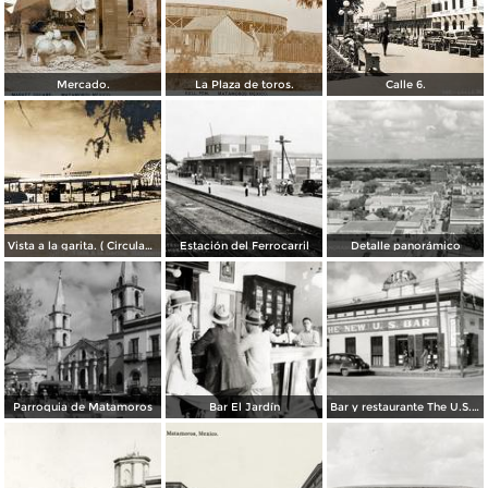
Mercado.
La Plaza de toros.
Calle 6.
Vista a la garita. ( Circulada el 9 de Julio de 1956 ).
Estación del Ferrocarril
Detalle panorámico
Parroquia de Matamoros
Bar El Jardín
Bar y restaurante The U.S. Bar