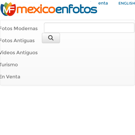
Mi Cuenta
ENGLISH
Fotos Modernas
Fotos Antiguas
Videos Antiguos
Turismo
En Venta