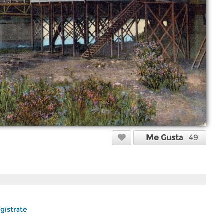
Me Gusta
49
gístrate