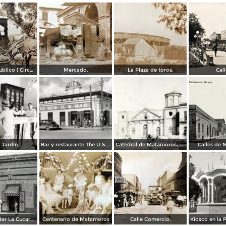
Transporte publico ( Circulada el 20 de Febrero de 1921 ).
Mercado.
La Plaza de toros.
Call
 Jardín
Bar y restaurante The U.S. Bar
Catedral de Matamoros, dañada por el huracán del 4 de septiembre de 1933
Calles de
Restaurante Bar La Cucaracha ( Circulada el 20 de Febrero de 1948 ).
Centenario de Matamoros
Calle Comercio.