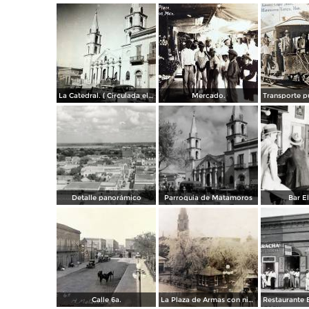
La Catedral. ( Circulada el 6 de Noviembre de 1944 ).
Mercado.
Detalle panorámico
Parroquia de Matamoros
Bar El
Calle 6a.
La Plaza de Armas con nieve en los arboles.