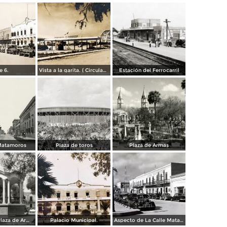
e 6.
Vista a la garita. ( Circulada el 9 de Julio de 1956 ).
Estación del Ferrocarril
 Matamoros
Plaza de toros
Plaza de Armas
Kiosco en la Plaza de Armas
Palacio Municipal.
Aspecto de La Calle Matamoros ( Circulada el 6 de Enero de 1951 ).