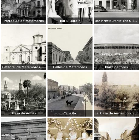
Parroquia de Matamoros
Bar El Jardín
Bar y restaurante The U.S. Bar
Catedral de Matamoros, dañada por el huracán del 4 de septiembre de 1933
Calles de Matamoros
Plaza de toros
Plaza de Armas
Calle 6a.
La Plaza de Armas con nieve en los arboles.