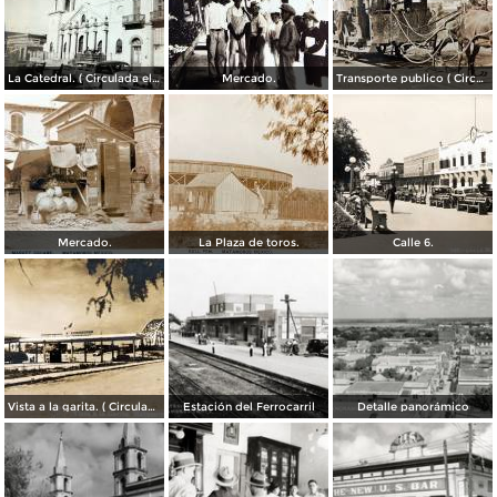
La Catedral. ( Circulada el 6 de Noviembre de 1944 ).
Mercado.
Transporte publico ( Circulada el 20 de Febrero de 1921 ).
Mercado.
La Plaza de toros.
Calle 6.
Vista a la garita. ( Circulada el 9 de Julio de 1956 ).
Estación del Ferrocarril
Detalle panorámico