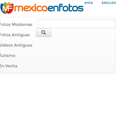
Mi Cuenta
ENGLISH
Fotos Modernas
Fotos Antiguas
Videos Antiguos
Turismo
En Venta