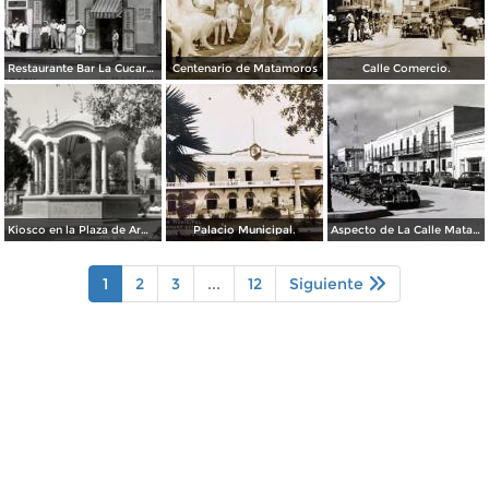
Restaurante Bar La Cucaracha ( Circulada el 20 de Febrero de 1948 ).
Centenario de Matamoros
Calle Comercio.
Kiosco en la Plaza de Armas
Palacio Municipal.
Aspecto de La Calle Matamoros ( Circulada el 6 de Enero de 1951 ).
1
2
3
...
12
Siguiente