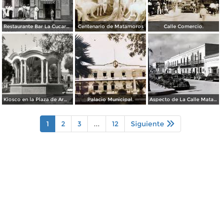
Restaurante Bar La Cucaracha ( Circulada el 20 de Febrero de 1948 ).
Centenario de Matamoros
Calle Comercio.
Kiosco en la Plaza de Armas
Palacio Municipal.
Aspecto de La Calle Matamoros ( Circulada el 6 de Enero de 1951 ).
1
2
3
...
12
Siguiente