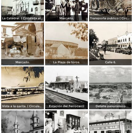
La Catedral. ( Circulada el 6 de Noviembre de 1944 ).
Mercado.
Transporte publico ( Circulada el 20 de Febrero de 1921 ).
Mercado.
La Plaza de toros.
Calle 6.
Vista a la garita. ( Circulada el 9 de Julio de 1956 ).
Estación del Ferrocarril
Detalle panorámico