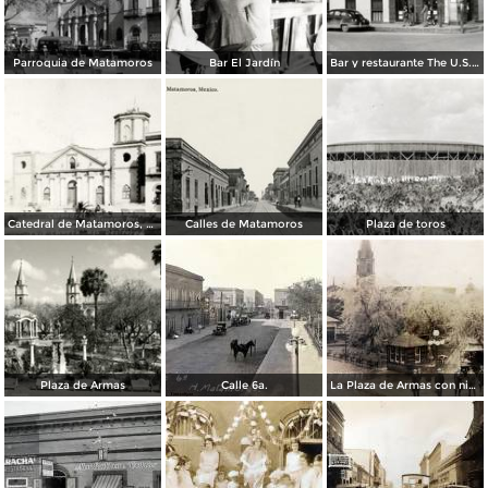
Parroquia de Matamoros
Bar El Jardín
Bar y restaurante The U.S. Bar
Catedral de Matamoros, dañada por el huracán del 4 de septiembre de 1933
Calles de Matamoros
Plaza de toros
Plaza de Armas
Calle 6a.
La Plaza de Armas con nieve en los arboles.