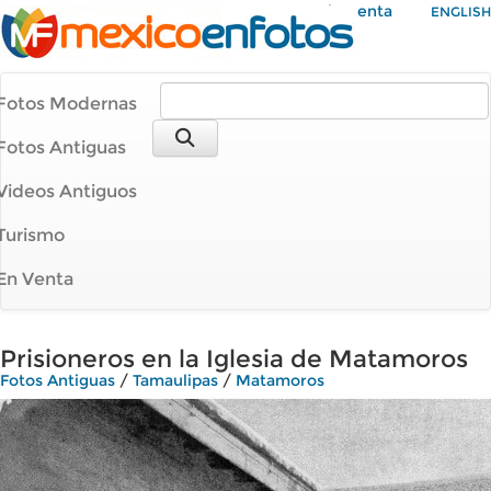
Mi Cuenta
ENGLISH
Fotos Modernas
Fotos Antiguas
Videos Antiguos
Turismo
En Venta
Prisioneros en la Iglesia de Matamoros
Fotos Antiguas
/
Tamaulipas
/
Matamoros