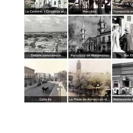
La Catedral. ( Circulada el 6 de Noviembre de 1944 ).
Mercado.
Detalle panorámico
Parroquia de Matamoros
Bar El
Calle 6a.
La Plaza de Armas con nieve en los arboles.