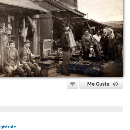
Me Gusta
49
gístrate