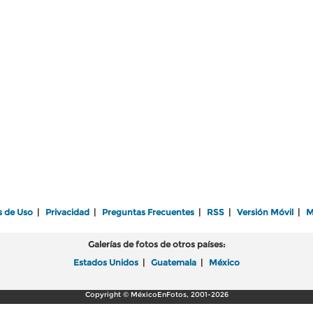
s de Uso
|
Privacidad
|
Preguntas Frecuentes
|
RSS
|
Versión Móvil
|
M
Galerías de fotos de otros países:
Estados Unidos
|
Guatemala
|
México
Copyright © MéxicoEnFotos, 2001-2026