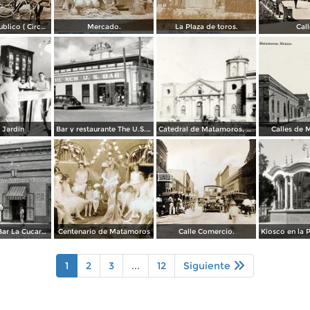
Transporte publico ( Circulada el 20 de Febrero de 1921 ).
Mercado.
La Plaza de toros.
Call
 Jardín
Bar y restaurante The U.S. Bar
Catedral de Matamoros, dañada por el huracán del 4 de septiembre de 1933
Calles de
Restaurante Bar La Cucaracha ( Circulada el 20 de Febrero de 1948 ).
Centenario de Matamoros
Calle Comercio.
1
2
3
...
12
Siguiente