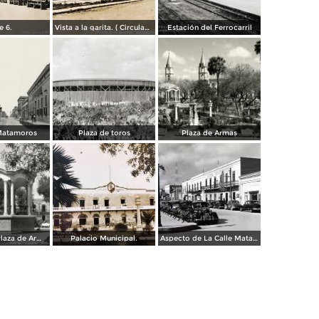
e 6.
Vista a la garita. ( Circulada el 9 de Julio de 1956 ).
Estación del Ferrocarril
 Matamoros
Plaza de toros
Plaza de Armas
Kiosco en la Plaza de Armas
Palacio Municipal.
Aspecto de La Calle Matamoros ( Circulada el 6 de Enero de 1951 ).