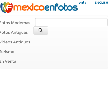
Mi Cuenta
ENGLISH
Fotos Modernas
Fotos Antiguas
Videos Antiguos
Turismo
En Venta