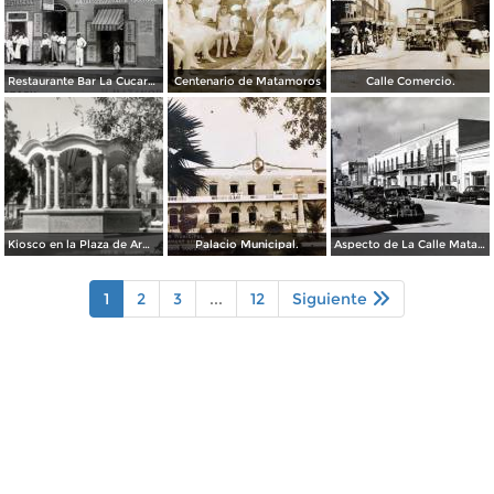
Restaurante Bar La Cucaracha ( Circulada el 20 de Febrero de 1948 ).
Centenario de Matamoros
Calle Comercio.
Kiosco en la Plaza de Armas
Palacio Municipal.
Aspecto de La Calle Matamoros ( Circulada el 6 de Enero de 1951 ).
1
2
3
...
12
Siguiente