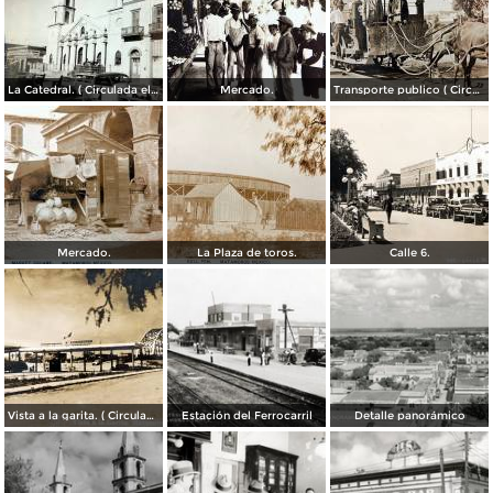
La Catedral. ( Circulada el 6 de Noviembre de 1944 ).
Mercado.
Transporte publico ( Circulada el 20 de Febrero de 1921 ).
Mercado.
La Plaza de toros.
Calle 6.
Vista a la garita. ( Circulada el 9 de Julio de 1956 ).
Estación del Ferrocarril
Detalle panorámico