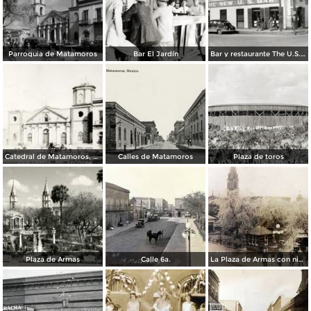
Parroquia de Matamoros
Bar El Jardín
Bar y restaurante The U.S. Bar
Catedral de Matamoros, dañada por el huracán del 4 de septiembre de 1933
Calles de Matamoros
Plaza de toros
Plaza de Armas
Calle 6a.
La Plaza de Armas con nieve en los arboles.