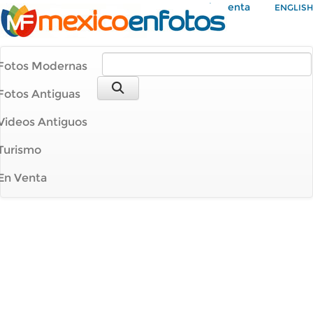
Mi Cuenta
ENGLISH
Fotos Modernas
Fotos Antiguas
Videos Antiguos
Turismo
En Venta