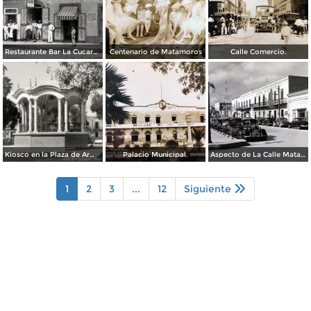
Restaurante Bar La Cucaracha ( Circulada el 20 de Febrero de 1948 ).
Centenario de Matamoros
Calle Comercio.
Kiosco en la Plaza de Armas
Palacio Municipal.
Aspecto de La Calle Matamoros ( Circulada el 6 de Enero de 1951 ).
1
2
3
...
12
Siguiente