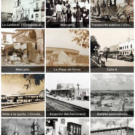
La Catedral. ( Circulada el 6 de Noviembre de 1944 ).
Mercado.
Transporte publico ( Circulada el 20 de Febrero de 1921 ).
Mercado.
La Plaza de toros.
Calle 6.
Vista a la garita. ( Circulada el 9 de Julio de 1956 ).
Estación del Ferrocarril
Detalle panorámico