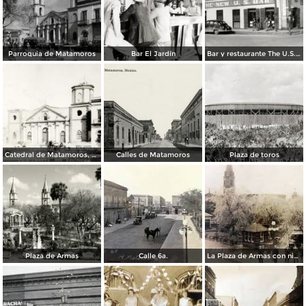
Parroquia de Matamoros
Bar El Jardín
Bar y restaurante The U.S. Bar
Catedral de Matamoros, dañada por el huracán del 4 de septiembre de 1933
Calles de Matamoros
Plaza de toros
Plaza de Armas
Calle 6a.
La Plaza de Armas con nieve en los arboles.