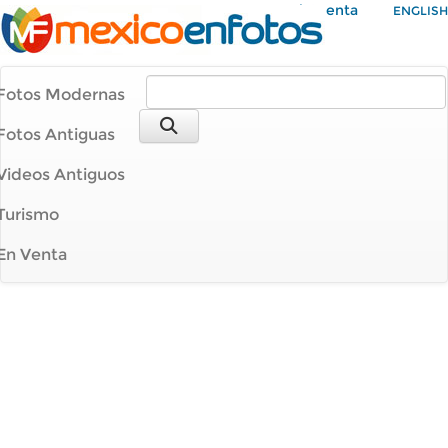
Mi Cuenta
ENGLISH
Fotos Modernas
Fotos Antiguas
Videos Antiguos
Turismo
En Venta