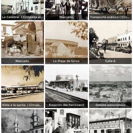
La Catedral. ( Circulada el 6 de Noviembre de 1944 ).
Mercado.
Transporte publico ( Circulada el 20 de Febrero de 1921 ).
Mercado.
La Plaza de toros.
Calle 6.
Vista a la garita. ( Circulada el 9 de Julio de 1956 ).
Estación del Ferrocarril
Detalle panorámico