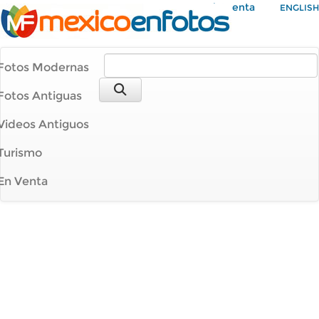
Mi Cuenta
ENGLISH
Fotos Modernas
Fotos Antiguas
Videos Antiguos
Turismo
En Venta