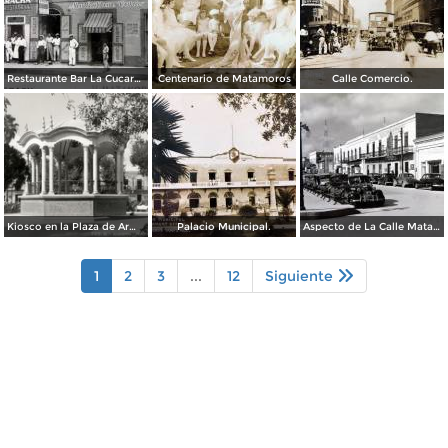
Restaurante Bar La Cucaracha ( Circulada el 20 de Febrero de 1948 ).
Centenario de Matamoros
Calle Comercio.
Kiosco en la Plaza de Armas
Palacio Municipal.
Aspecto de La Calle Matamoros ( Circulada el 6 de Enero de 1951 ).
1
2
3
...
12
Siguiente