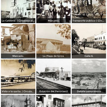
La Catedral. ( Circulada el 6 de Noviembre de 1944 ).
Mercado.
Transporte publico ( Circulada el 20 de Febrero de 1921 ).
Mercado.
La Plaza de toros.
Calle 6.
Vista a la garita. ( Circulada el 9 de Julio de 1956 ).
Estación del Ferrocarril
Detalle panorámico