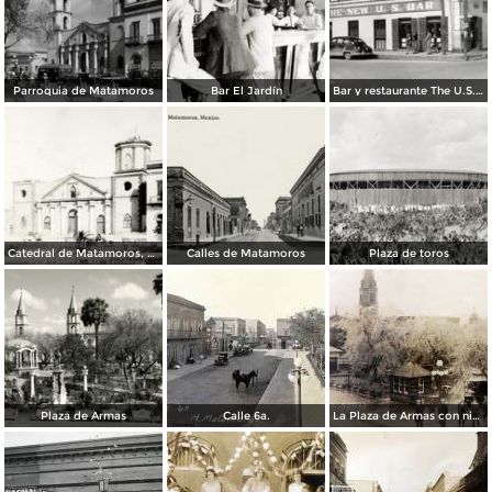
Parroquia de Matamoros
Bar El Jardín
Bar y restaurante The U.S. Bar
Catedral de Matamoros, dañada por el huracán del 4 de septiembre de 1933
Calles de Matamoros
Plaza de toros
Plaza de Armas
Calle 6a.
La Plaza de Armas con nieve en los arboles.