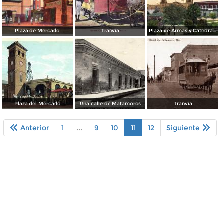
Plaza de Mercado
Tranvía
Plaza de Armas y Catedral de Matamoros
Plaza del Mercado
Una calle de Matamoros
Tranvía
Anterior
1
...
9
10
11
12
Siguiente