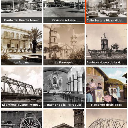
Garita del Puente Nuevo
Revisión Aduanal
Calle Sexta y Plaza Hidalgo
La Aduana
La Parroquia
Panteón Nuevo de la H. Matamoros
El antiguo puente internacional
Interior de la Parroquia
Haciendo deshilados