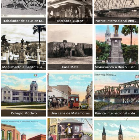
Trabajador de agua en Matamoros
Mercado Juárez
Puente internacional entre Matamoros, Tamaulipas y Brownsville, Texas
Monumento a Benito Juárez
Casa Mata
Monumento a Benio Juárez, Plaza de Armas y torre de la Catedral
Colegio Modelo
Una calle de Matamoros
Puente internacional sobre el Río Bravo entre Matamoros y Brownsville, Texas