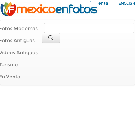
Mi Cuenta
ENGLISH
Fotos Modernas
Fotos Antiguas
Videos Antiguos
Turismo
En Venta