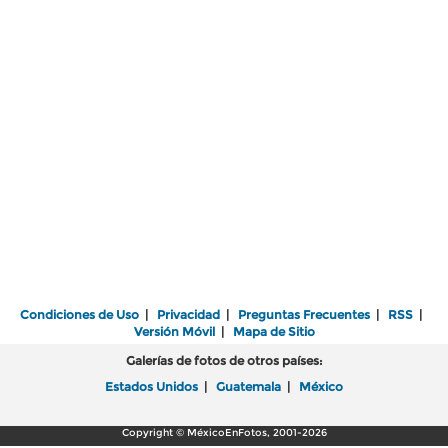
Condiciones de Uso
|
Privacidad
|
Preguntas Frecuentes
|
RSS
|
Versión Móvil
|
Mapa de Sitio
Galerías de fotos de otros países:
Estados Unidos
|
Guatemala
|
México
Copyright © MéxicoEnFotos, 2001-2026