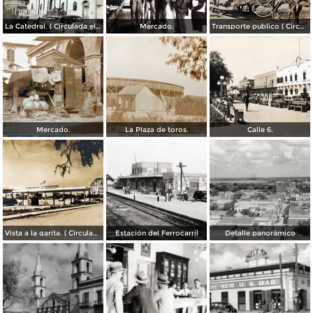
La Catedral. ( Circulada el 6 de Noviembre de 1944 ).
Mercado.
Transporte publico ( Circulada el 20 de Febrero de 1921 ).
Mercado.
La Plaza de toros.
Calle 6.
Vista a la garita. ( Circulada el 9 de Julio de 1956 ).
Estación del Ferrocarril
Detalle panorámico