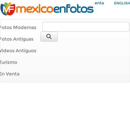
Mi Cuenta
ENGLISH
Fotos Modernas
Fotos Antiguas
Videos Antiguos
Turismo
En Venta