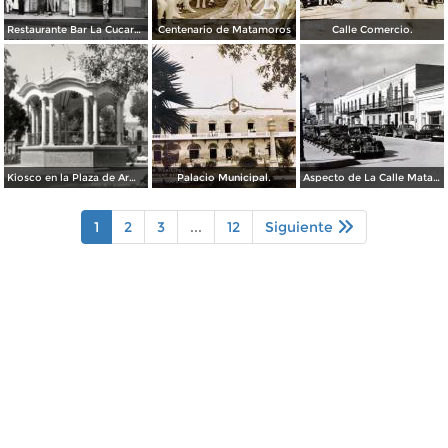
Restaurante Bar La Cucaracha ( Circulada el 20 de Febrero de 1948 ).
Centenario de Matamoros
Calle Comercio.
Kiosco en la Plaza de Armas
Palacio Municipal.
Aspecto de La Calle Matamoros ( Circulada el 6 de Enero de 1951 ).
1
2
3
...
12
Siguiente