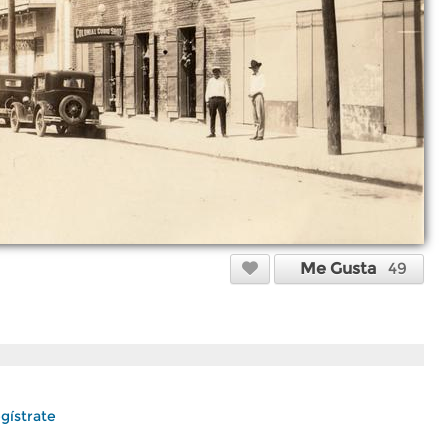
Me Gusta
49
gístrate