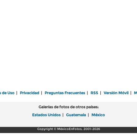
s de Uso
|
Privacidad
|
Preguntas Frecuentes
|
RSS
|
Versión Móvil
|
M
Galerías de fotos de otros países:
Estados Unidos
|
Guatemala
|
México
Copyright © MéxicoEnFotos, 2001-2026