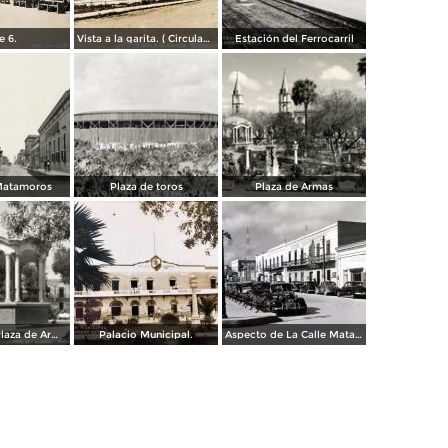
e 6.
Vista a la garita. ( Circulada el 9 de Julio de 1956 ).
Estación del Ferrocarril
 Matamoros
Plaza de toros
Plaza de Armas
Kiosco en la Plaza de Armas
Palacio Municipal.
Aspecto de La Calle Matamoros ( Circulada el 6 de Enero de 1951 ).