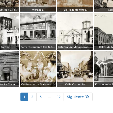
Transporte publico ( Circulada el 20 de Febrero de 1921 ).
Mercado.
La Plaza de toros.
Call
 Jardín
Bar y restaurante The U.S. Bar
Catedral de Matamoros, dañada por el huracán del 4 de septiembre de 1933
Calles de
Restaurante Bar La Cucaracha ( Circulada el 20 de Febrero de 1948 ).
Centenario de Matamoros
Calle Comercio.
1
2
3
...
12
Siguiente