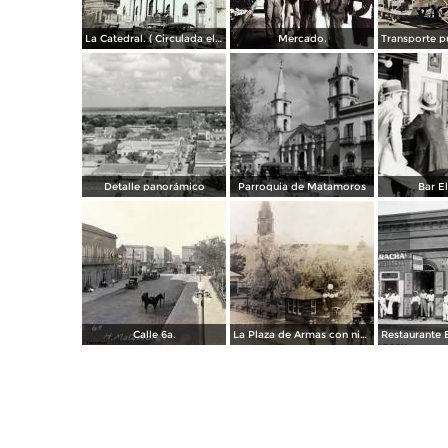
La Catedral. ( Circulada el 6 de Noviembre de 1944 ).
Mercado.
Detalle panorámico
Parroquia de Matamoros
Bar El
Calle 6a.
La Plaza de Armas con nieve en los arboles.