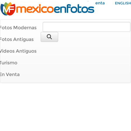
Mi Cuenta
ENGLISH
Fotos Modernas
Fotos Antiguas
Videos Antiguos
Turismo
En Venta