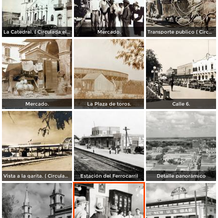
La Catedral. ( Circulada el 6 de Noviembre de 1944 ).
Mercado.
Transporte publico ( Circulada el 20 de Febrero de 1921 ).
Mercado.
La Plaza de toros.
Calle 6.
Vista a la garita. ( Circulada el 9 de Julio de 1956 ).
Estación del Ferrocarril
Detalle panorámico