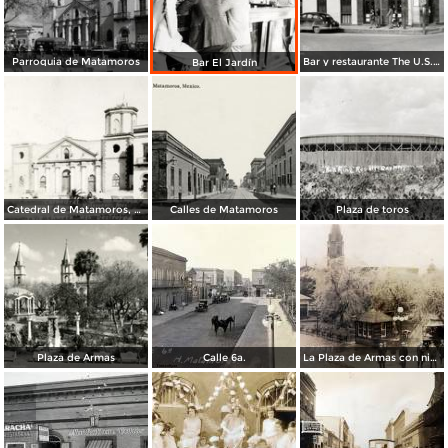
Parroquia de Matamoros
Bar y restaurante The U.S. Bar
Bar El Jardín
Catedral de Matamoros, dañada por el huracán del 4 de septiembre de 1933
Calles de Matamoros
Plaza de toros
Plaza de Armas
Calle 6a.
La Plaza de Armas con nieve en los arboles.