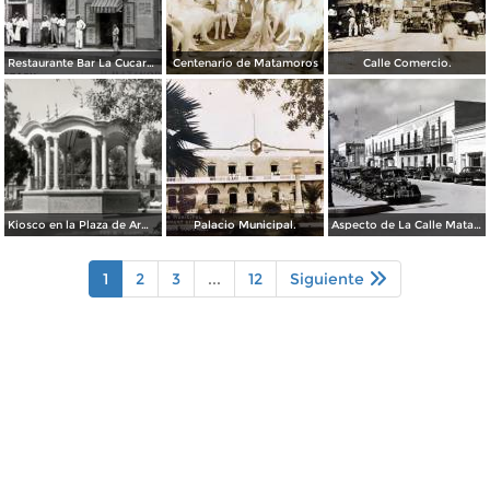
Restaurante Bar La Cucaracha ( Circulada el 20 de Febrero de 1948 ).
Centenario de Matamoros
Calle Comercio.
Kiosco en la Plaza de Armas
Palacio Municipal.
Aspecto de La Calle Matamoros ( Circulada el 6 de Enero de 1951 ).
1
2
3
...
12
Siguiente