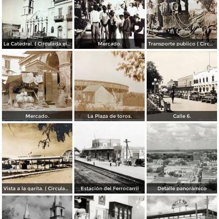
La Catedral. ( Circulada el 6 de Noviembre de 1944 ).
Mercado.
Transporte publico ( Circulada el 20 de Febrero de 1921 ).
Mercado.
La Plaza de toros.
Calle 6.
Vista a la garita. ( Circulada el 9 de Julio de 1956 ).
Estación del Ferrocarril
Detalle panorámico