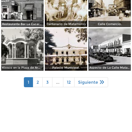
Restaurante Bar La Cucaracha ( Circulada el 20 de Febrero de 1948 ).
Centenario de Matamoros
Calle Comercio.
Kiosco en la Plaza de Armas
Palacio Municipal.
Aspecto de La Calle Matamoros ( Circulada el 6 de Enero de 1951 ).
1
2
3
...
12
Siguiente