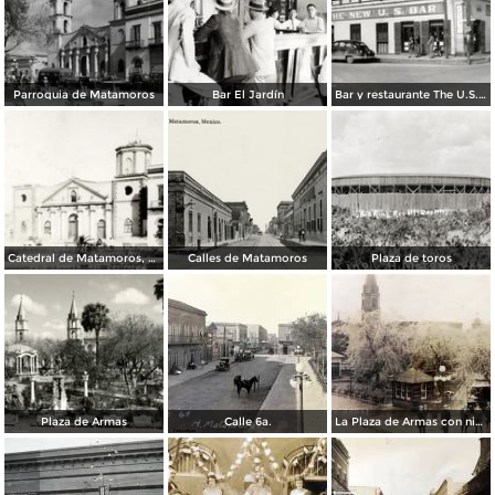
Parroquia de Matamoros
Bar El Jardín
Bar y restaurante The U.S. Bar
Catedral de Matamoros, dañada por el huracán del 4 de septiembre de 1933
Calles de Matamoros
Plaza de toros
Plaza de Armas
Calle 6a.
La Plaza de Armas con nieve en los arboles.