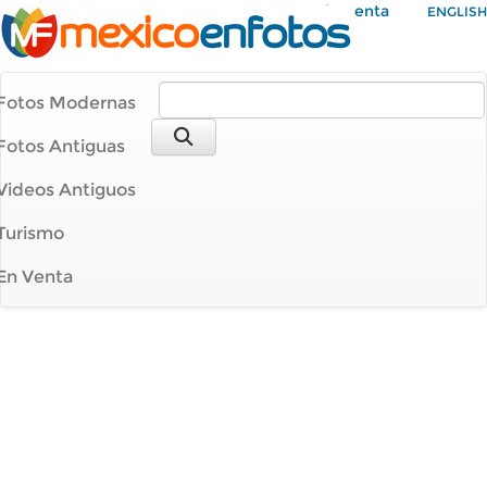
Mi Cuenta
ENGLISH
Fotos Modernas
Fotos Antiguas
Videos Antiguos
Turismo
En Venta