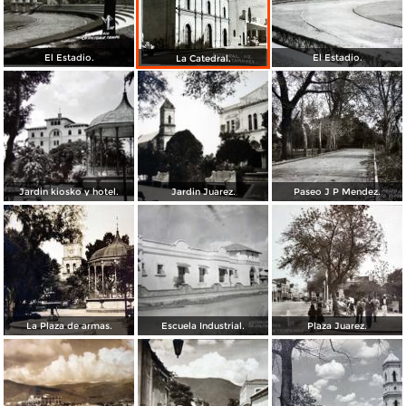
El Estadio.
El Estadio.
La Catedral.
Jardin kiosko y hotel.
Jardin Juarez.
Paseo J P Mendez.
La Plaza de armas.
Escuela Industrial.
Plaza Juarez.