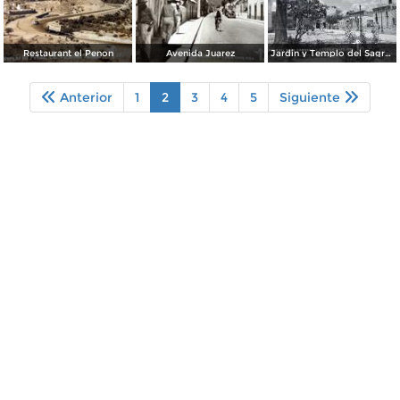
Restaurant el Penon
Avenida Juarez
Jardin y Templo del Sagrado Corazon
Anterior
1
2
3
4
5
Siguiente