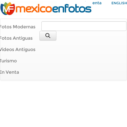
Mi Cuenta
ENGLISH
Fotos Modernas
Fotos Antiguas
Videos Antiguos
Turismo
En Venta