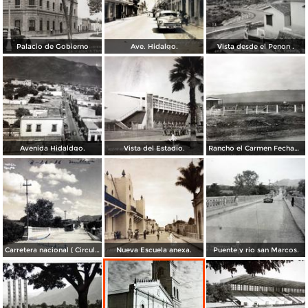
Palacio de Gobierno
Ave. Hidalgo.
Vista desde el Penon .
Avenida Hidaldgo.
Vista del Estadio.
Rancho el Carmen Fechada el 19 de Enero de 1948
Carretera nacional ( Circulada el 26 de Agosto de 1936 )
Nueva Escuela anexa.
Puente y rio san Marcos.