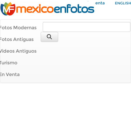
Mi Cuenta
ENGLISH
Fotos Modernas
Fotos Antiguas
Videos Antiguos
Turismo
En Venta