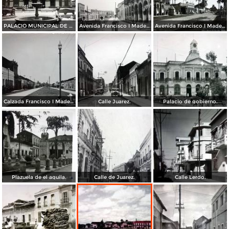
PALACIO MUNICIPAL DE VILLAHERMOSA, TAB.
Avenida Francisco I Madero.
Avenida Francisco I Madero.
Calzada Francisco I Madero.
Calle Juarez.
Palacio de gobierno.
Plazuela de el aguila.
Calle de Juarez.
Calle Lerdo.