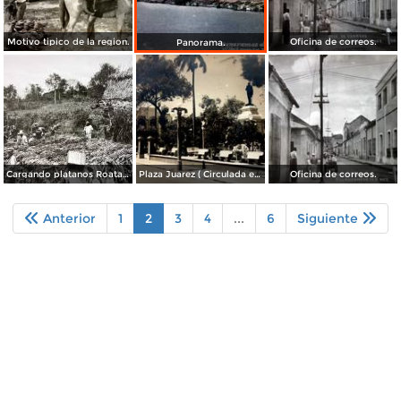
Motivo tipico de la region.
Oficina de correos.
Panorama.
Cargando platanos Roatan.
Plaza Juarez ( Circulada el 14 de Septiembre de 1947 ).
Oficina de correos.
Anterior
1
2
3
4
...
6
Siguiente