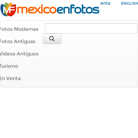
Mi Cuenta
ENGLISH
Fotos Modernas
Fotos Antiguas
Videos Antiguos
Turismo
En Venta