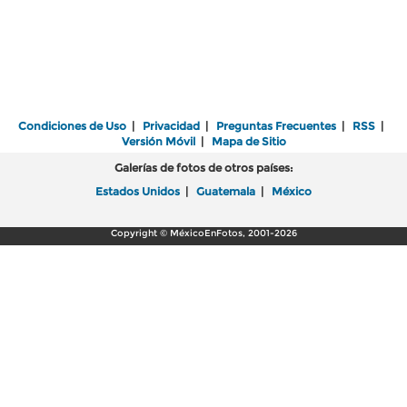
Condiciones de Uso
|
Privacidad
|
Preguntas Frecuentes
|
RSS
|
Versión Móvil
|
Mapa de Sitio
Galerías de fotos de otros países:
Estados Unidos
|
Guatemala
|
México
Copyright © MéxicoEnFotos, 2001-2026