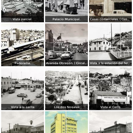
Vista parcial.
Palacio Municipal.
Casas comerciales. ( Circulada el 11 de Enero de 1957 ).
Panorama.
Avenida Obregon. ( Circulada el 27 de Junio de 1958 ).
Vista a la estación del ferrocarril
Vista a la garita
Los dos Nogales
Vista al Cerro