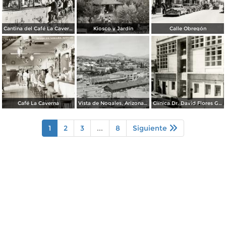
Cantina del Café La Caverna
Kiosco y Jardín
Calle Obregón
Café La Caverna
Vista de Nogales, Arizona, desde Nogales, Sonora
Clínica Dr. David Flores Guerra
1
2
3
...
8
Siguiente