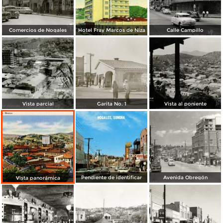
Comercios de Nogales
Hotel Fray Marcos de Niza
Calle Campillo
Vista parcial
Garita No. 1
Vista al poniente
Pendiente de identificar
Avenida Obregón
Vista panorámica