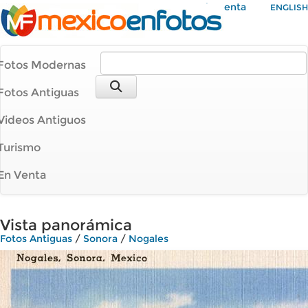
Mi Cuenta
ENGLISH
Fotos Modernas
Fotos Antiguas
Videos Antiguos
Turismo
En Venta
Vista panorámica
Fotos Antiguas
/
Sonora
/
Nogales