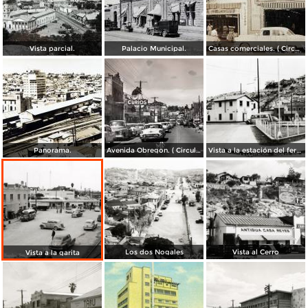
Vista parcial.
Palacio Municipal.
Casas comerciales. ( Circulada el 11 de Enero de 1957 ).
Panorama.
Avenida Obregon. ( Circulada el 27 de Junio de 1958 ).
Vista a la estación del ferrocarril
Los dos Nogales
Vista al Cerro
Vista a la garita