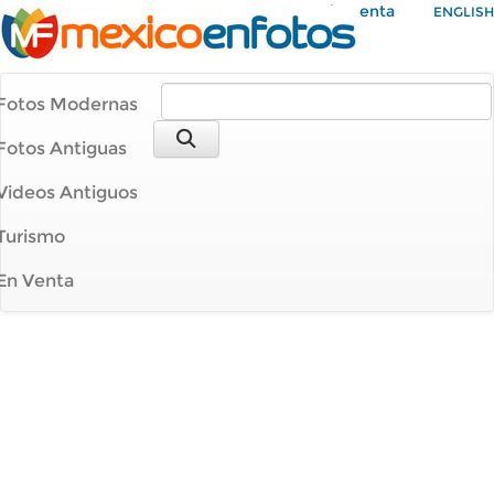
Mi Cuenta
ENGLISH
Fotos Modernas
Fotos Antiguas
Videos Antiguos
Turismo
En Venta