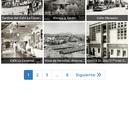
Cantina del Café La Caverna
Kiosco y Jardín
Calle Obregón
Café La Caverna
Vista de Nogales, Arizona, desde Nogales, Sonora
Clínica Dr. David Flores Guerra
1
2
3
...
8
Siguiente