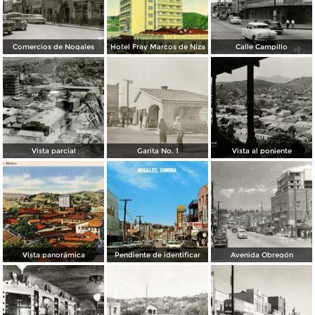
Comercios de Nogales
Hotel Fray Marcos de Niza
Calle Campillo
Vista parcial
Garita No. 1
Vista al poniente
Vista panorámica
Pendiente de identificar
Avenida Obregón